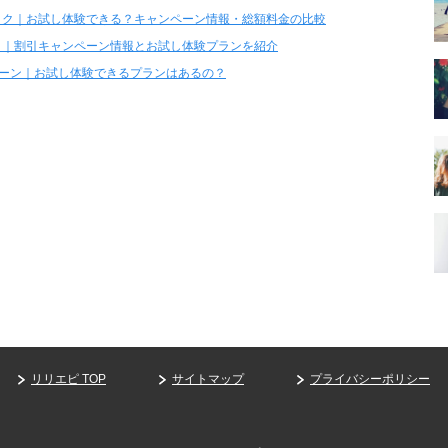
ック｜お試し体験できる？キャンペーン情報・総額料金の比較
ク｜割引キャンペーン情報とお試し体験プランを紹介
ペーン｜お試し体験できるプランはあるの？
リリエピ TOP
サイトマップ
プライバシーポリシー