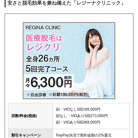
安さと脱毛効果を兼ね備えた「レジーナクリニック」
キャンセル料
前日まで無料
解約事務手数料
残り回数分の費用の10%(最大2万円)
顔・VIOなし5回189,000円
回数/料金(税抜)
顔なし・VIOあり5回273,000円
顔・VIOあり5回369,000円
割引キャンペーン
PayPay決済で契約金額の2%還元