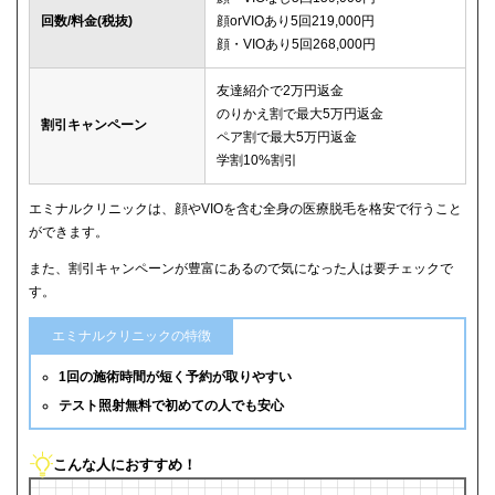
回数/料金(税抜)
顔orVIOあり5回219,000円
顔・VIOあり5回268,000円
友達紹介で2万円返金
のりかえ割で最大5万円返金
割引キャンペーン
ペア割で最大5万円返金
学割10%割引
エミナルクリニックは、顔やVIOを含む全身の医療脱毛を格安で行うこと
ができます。
また、割引キャンペーンが豊富にあるので気になった人は要チェックで
す。
エミナルクリニックの特徴
1回の施術時間が短く予約が取りやすい
テスト照射無料で初めての人でも安心
こんな人におすすめ！