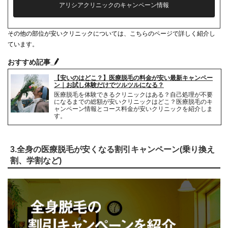
アリシアクリニックのキャンペーン情報
シェービング代
0円
その他の部位が安いクリニックについては、こちらのページで詳しく紹介し
麻酔代
3,000円(必要な人のみ)
ています。
キャンセル料
前日まで無料
おすすめ記事
【安いのはどこ？】医療脱毛の料金が安い最新キャンペー
解約事務手数料
残り回数分の費用の10%
ン｜お試し体験だけでツルツルになる？
医療脱毛を体験できるクリニックはある？自己処理が不要
になるまでの総額が安いクリニックはどこ？医療脱毛のキ
ャンペーン情報とコース料金が安いクリニックを紹介しま
す。
3.全身の医療脱毛が安くなる割引キャンペーン(乗り換え
割、学割など)