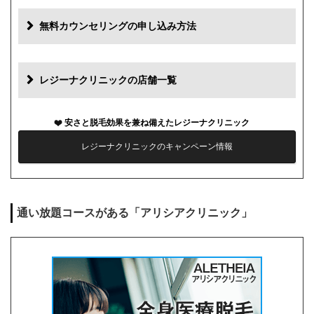
追加料金
費用
無料カウンセリングの申し込み方法
初診料
0円
再診料
0円
レジーナクリニックの店舗一覧
カウンセリング代
0円
安さと脱毛効果を兼ね備えたレジーナクリニック
薬代
0円
レジーナクリニックのキャンペーン情報
シェービング代
0円
麻酔代
0円
通い放題コースがある「アリシアクリニック」
キャンセル料
前日まで無料
解約事務手数料
残り回数分の費用の10%