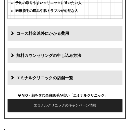
予約の取りやすいクリニックに通いたい人
医療脱毛の痛みや肌トラブルが心配な人
コース料金以外にかかる費用
追加料金
費用
無料カウンセリングの申し込み方法
初診料
0円
再診料
0円
エミナルクリニックの店舗一覧
カウンセリング代
0円
VIO・顔を含む全身脱毛が安い「エミナルクリニック」
薬代
0円
エミナルクリニックのキャンペーン情報
シェービング代
1部位1,000円
麻酔代
1回3,000円(必要な人のみ)