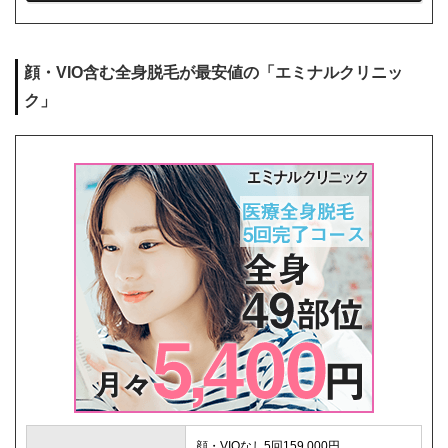
シェービング代
0円
麻酔代
0円
顔・VIO含む全身脱毛が最安値の「エミナルクリニッ
キャンセル料
1回まで0円
ク」
解約事務手数料
0円
顔・VIOなし5回159,000円