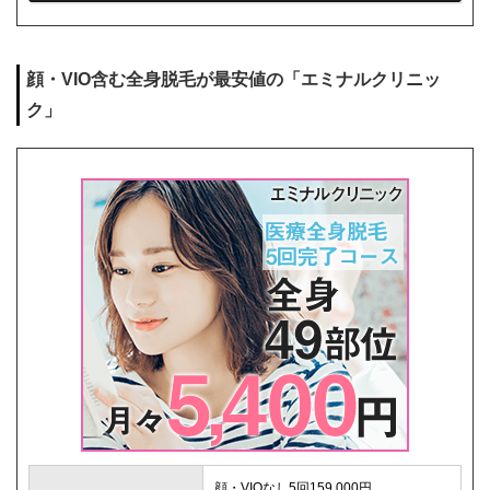
シェービング代
0円
麻酔代
0円
顔・VIO含む全身脱毛が最安値の「エミナルクリニッ
キャンセル料
1回まで0円
ク」
解約事務手数料
0円
顔・VIOなし5回159,000円