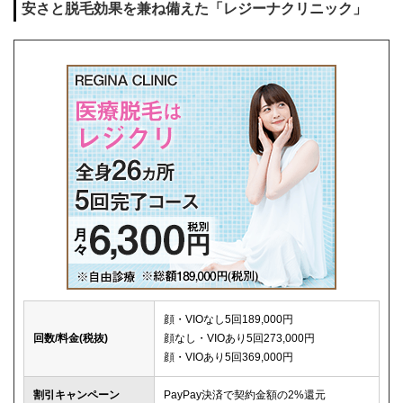
安さと脱毛効果を兼ね備えた「レジーナクリニック」
キャンセル料
前日まで無料
解約事務手数料
残り回数分の費用の10%(最大2万円)
顔・VIOなし5回189,000円
回数/料金(税抜)
顔なし・VIOあり5回273,000円
顔・VIOあり5回369,000円
割引キャンペーン
PayPay決済で契約金額の2%還元