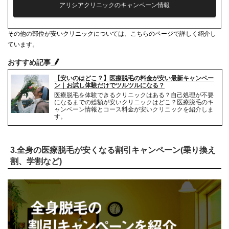
アリシアクリニックのキャンペーン情報
シェービング代
0円
その他の部位が安いクリニックについては、こちらのページで詳しく紹介し
麻酔代
3,000円(必要な人のみ)
ています。
キャンセル料
前日まで無料
おすすめ記事
【安いのはどこ？】医療脱毛の料金が安い最新キャンペー
解約事務手数料
残り回数分の費用の10%
ン｜お試し体験だけでツルツルになる？
医療脱毛を体験できるクリニックはある？自己処理が不要
になるまでの総額が安いクリニックはどこ？医療脱毛のキ
ャンペーン情報とコース料金が安いクリニックを紹介しま
す。
3.全身の医療脱毛が安くなる割引キャンペーン(乗り換え
割、学割など)