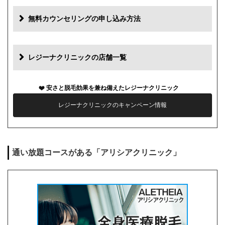
追加料金
費用
無料カウンセリングの申し込み方法
初診料
0円
再診料
0円
レジーナクリニックの店舗一覧
カウンセリング代
0円
安さと脱毛効果を兼ね備えたレジーナクリニック
薬代
0円
レジーナクリニックのキャンペーン情報
シェービング代
0円
麻酔代
0円
通い放題コースがある「アリシアクリニック」
キャンセル料
前日まで無料
解約事務手数料
残り回数分の費用の10%