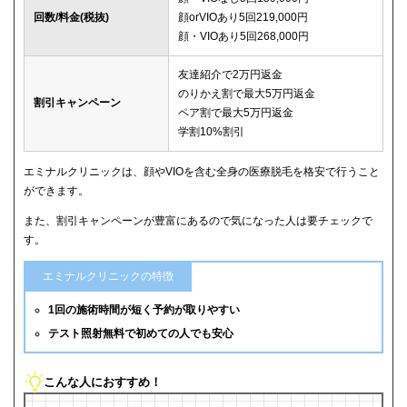
回数/料金(税抜)
顔orVIOあり5回219,000円
顔・VIOあり5回268,000円
友達紹介で2万円返金
のりかえ割で最大5万円返金
割引キャンペーン
ペア割で最大5万円返金
学割10%割引
エミナルクリニックは、顔やVIOを含む全身の医療脱毛を格安で行うこと
ができます。
また、割引キャンペーンが豊富にあるので気になった人は要チェックで
す。
エミナルクリニックの特徴
1回の施術時間が短く予約が取りやすい
テスト照射無料で初めての人でも安心
こんな人におすすめ！