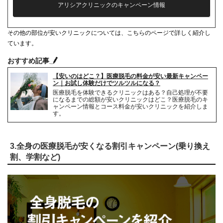
アリシアクリニックのキャンペーン情報
シェービング代
0円
その他の部位が安いクリニックについては、こちらのページで詳しく紹介し
麻酔代
3,000円(必要な人のみ)
ています。
キャンセル料
前日まで無料
おすすめ記事
【安いのはどこ？】医療脱毛の料金が安い最新キャンペー
解約事務手数料
残り回数分の費用の10%
ン｜お試し体験だけでツルツルになる？
医療脱毛を体験できるクリニックはある？自己処理が不要
になるまでの総額が安いクリニックはどこ？医療脱毛のキ
ャンペーン情報とコース料金が安いクリニックを紹介しま
す。
3.全身の医療脱毛が安くなる割引キャンペーン(乗り換え
割、学割など)