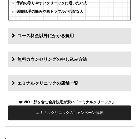
予約の取りやすいクリニックに通いたい人
医療脱毛の痛みや肌トラブルが心配な人
コース料金以外にかかる費用
追加料金
費用
無料カウンセリングの申し込み方法
初診料
0円
再診料
0円
エミナルクリニックの店舗一覧
カウンセリング代
0円
VIO・顔を含む全身脱毛が安い「エミナルクリニック」
薬代
0円
エミナルクリニックのキャンペーン情報
シェービング代
1部位1,000円
麻酔代
1回3,000円(必要な人のみ)