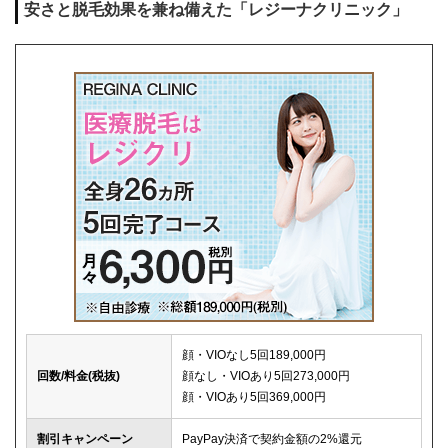
安さと脱毛効果を兼ね備えた「レジーナクリニック」
キャンセル料
前日まで無料
解約事務手数料
残り回数分の費用の10%(最大2万円)
顔・VIOなし5回189,000円
回数/料金(税抜)
顔なし・VIOあり5回273,000円
顔・VIOあり5回369,000円
割引キャンペーン
PayPay決済で契約金額の2%還元