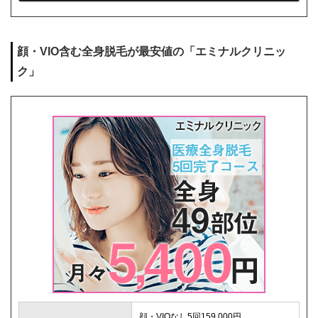
シェービング代
0円
麻酔代
0円
顔・VIO含む全身脱毛が最安値の「エミナルクリニッ
キャンセル料
1回まで0円
ク」
解約事務手数料
0円
顔・VIOなし5回159,000円