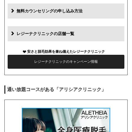
追加料金
費用
無料カウンセリングの申し込み方法
初診料
0円
再診料
0円
レジーナクリニックの店舗一覧
カウンセリング代
0円
安さと脱毛効果を兼ね備えたレジーナクリニック
薬代
0円
レジーナクリニックのキャンペーン情報
シェービング代
0円
麻酔代
0円
通い放題コースがある「アリシアクリニック」
キャンセル料
前日まで無料
解約事務手数料
残り回数分の費用の10%