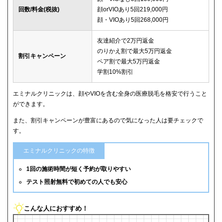
回数/料金(税抜)
顔orVIOあり5回219,000円
顔・VIOあり5回268,000円
友達紹介で2万円返金
のりかえ割で最大5万円返金
割引キャンペーン
ペア割で最大5万円返金
学割10%割引
エミナルクリニックは、顔やVIOを含む全身の医療脱毛を格安で行うこと
ができます。
また、割引キャンペーンが豊富にあるので気になった人は要チェックで
す。
エミナルクリニックの特徴
1回の施術時間が短く予約が取りやすい
テスト照射無料で初めての人でも安心
こんな人におすすめ！