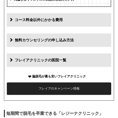
コース料金以外にかかる費用
追加料金
費用
無料カウンセリングの申し込み方法
初診料
0円
再診料
0円
フレイアクリニックの医院一覧
カウンセリング代
0円
脇脱毛が最も安いフレイアクリニック
薬代
0円
フレイアのキャンペーン情報
シェービング代
0円
麻酔代
0円
短期間で脱毛を卒業できる「レジーナクリニック」
キャンセル料
1回まで0円