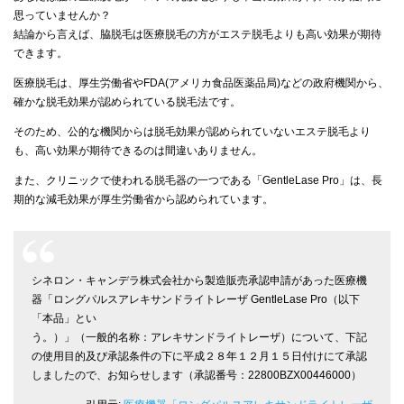
思っていませんか？
結論から言えば、脇脱毛は医療脱毛の方がエステ脱毛よりも高い効果が期待
できます。
医療脱毛は、厚生労働省やFDA(アメリカ食品医薬品局)などの政府機関から、
確かな脱毛効果が認められている脱毛法です。
そのため、公的な機関からは脱毛効果が認められていないエステ脱毛より
も、高い効果が期待できるのは間違いありません。
また、クリニックで使われる脱毛器の一つである「GentleLase Pro」は、長
期的な減毛効果が厚生労働省から認められています。
シネロン・キャンデラ株式会社から製造販売承認申請があった医療機
器「ロングパルスアレキサンドライトレーザ GentleLase Pro（以下
「本品」とい
う。）」（一般的名称：アレキサンドライトレーザ）について、下記
の使用目的及び承認条件の下に平成２８年１２月１５日付けにて承認
しましたので、お知らせします（承認番号：22800BZX00446000）