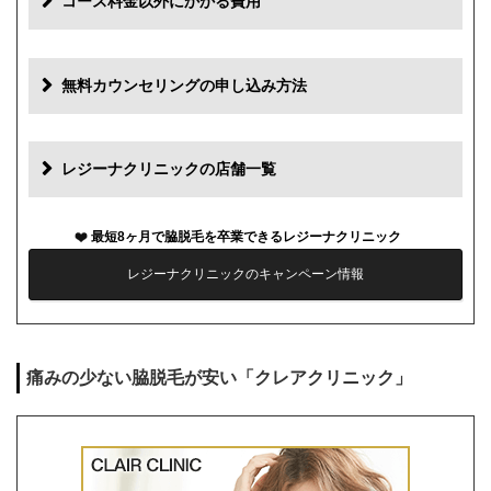
コース料金以外にかかる費用
追加料金
費用
無料カウンセリングの申し込み方法
初診料
0円
再診料
0円
レジーナクリニックの店舗一覧
カウンセリング代
0円
最短8ヶ月で脇脱毛を卒業できるレジーナクリニック
薬代
0円
レジーナクリニックのキャンペーン情報
シェービング代
0円
麻酔代
0円
痛みの少ない脇脱毛が安い「クレアクリニック」
キャンセル料
前日まで無料
解約事務手数料
残り回数分の費用の10%