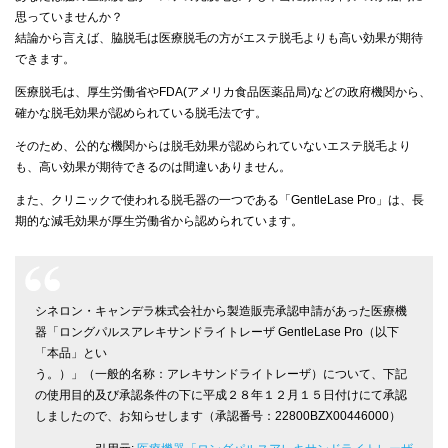
思っていませんか？
結論から言えば、脇脱毛は医療脱毛の方がエステ脱毛よりも高い効果が期待
できます。
医療脱毛は、厚生労働省やFDA(アメリカ食品医薬品局)などの政府機関から、
確かな脱毛効果が認められている脱毛法です。
そのため、公的な機関からは脱毛効果が認められていないエステ脱毛より
も、高い効果が期待できるのは間違いありません。
また、クリニックで使われる脱毛器の一つである「GentleLase Pro」は、長
期的な減毛効果が厚生労働省から認められています。
シネロン・キャンデラ株式会社から製造販売承認申請があった医療機
器「ロングパルスアレキサンドライトレーザ GentleLase Pro（以下
「本品」とい
う。）」（一般的名称：アレキサンドライトレーザ）について、下記
の使用目的及び承認条件の下に平成２８年１２月１５日付けにて承認
しましたので、お知らせします（承認番号：22800BZX00446000）