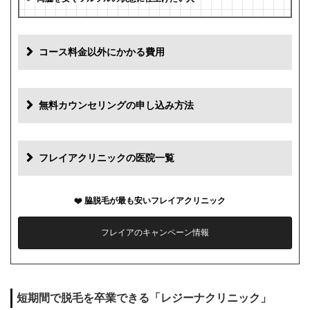
コース料金以外にかかる費用
追加料金
費用
無料カウンセリングの申し込み方法
初診料
0円
再診料
0円
フレイアクリニックの医院一覧
カウンセリング代
0円
脇脱毛が最も安いフレイアクリニック
薬代
0円
フレイアのキャンペーン情報
シェービング代
0円
麻酔代
0円
短期間で脱毛を卒業できる「レジーナクリニック」
キャンセル料
1回まで0円