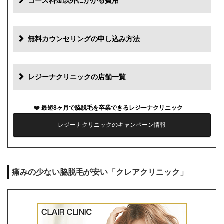
コース料金以外にかかる費用
追加料金
費用
無料カウンセリングの申し込み方法
初診料
0円
再診料
0円
レジーナクリニックの店舗一覧
カウンセリング代
0円
最短8ヶ月で脇脱毛を卒業できるレジーナクリニック
薬代
0円
レジーナクリニックのキャンペーン情報
シェービング代
0円
麻酔代
0円
痛みの少ない脇脱毛が安い「クレアクリニック」
キャンセル料
前日まで無料
解約事務手数料
残り回数分の費用の10%