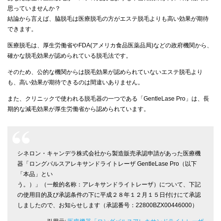
思っていませんか？
結論から言えば、脇脱毛は医療脱毛の方がエステ脱毛よりも高い効果が期待
できます。
医療脱毛は、厚生労働省やFDA(アメリカ食品医薬品局)などの政府機関から、
確かな脱毛効果が認められている脱毛法です。
そのため、公的な機関からは脱毛効果が認められていないエステ脱毛より
も、高い効果が期待できるのは間違いありません。
また、クリニックで使われる脱毛器の一つである「GentleLase Pro」は、長
期的な減毛効果が厚生労働省から認められています。
シネロン・キャンデラ株式会社から製造販売承認申請があった医療機
器「ロングパルスアレキサンドライトレーザ GentleLase Pro（以下
「本品」とい
う。）」（一般的名称：アレキサンドライトレーザ）について、下記
の使用目的及び承認条件の下に平成２８年１２月１５日付けにて承認
しましたので、お知らせします（承認番号：22800BZX00446000）