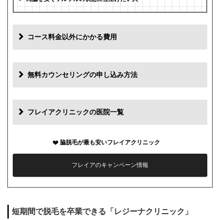
コース料金以外にかかる費用
追加料金
費用
無料カウンセリングの申し込み方法
初診料
0円
再診料
0円
フレイアクリニックの医院一覧
カウンセリング代
0円
脇脱毛が最も安いフレイアクリニック
薬代
0円
フレイアのキャンペーン情報
シェービング代
0円
麻酔代
0円
短期間で脱毛を卒業できる「レジーナクリニック」
キャンセル料
1回まで0円