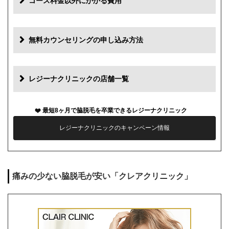
コース料金以外にかかる費用
追加料金
費用
無料カウンセリングの申し込み方法
初診料
0円
再診料
0円
レジーナクリニックの店舗一覧
カウンセリング代
0円
最短8ヶ月で脇脱毛を卒業できるレジーナクリニック
薬代
0円
レジーナクリニックのキャンペーン情報
シェービング代
0円
麻酔代
0円
痛みの少ない脇脱毛が安い「クレアクリニック」
キャンセル料
前日まで無料
解約事務手数料
残り回数分の費用の10%