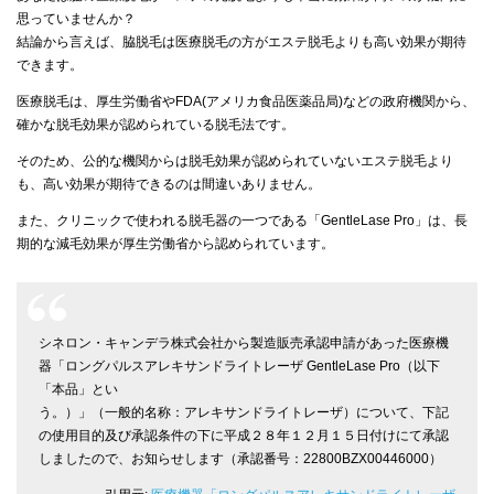
思っていませんか？
結論から言えば、脇脱毛は医療脱毛の方がエステ脱毛よりも高い効果が期待
できます。
医療脱毛は、厚生労働省やFDA(アメリカ食品医薬品局)などの政府機関から、
確かな脱毛効果が認められている脱毛法です。
そのため、公的な機関からは脱毛効果が認められていないエステ脱毛より
も、高い効果が期待できるのは間違いありません。
また、クリニックで使われる脱毛器の一つである「GentleLase Pro」は、長
期的な減毛効果が厚生労働省から認められています。
シネロン・キャンデラ株式会社から製造販売承認申請があった医療機
器「ロングパルスアレキサンドライトレーザ GentleLase Pro（以下
「本品」とい
う。）」（一般的名称：アレキサンドライトレーザ）について、下記
の使用目的及び承認条件の下に平成２８年１２月１５日付けにて承認
しましたので、お知らせします（承認番号：22800BZX00446000）