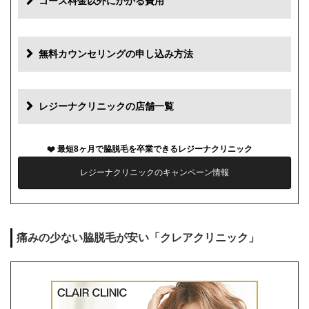
コース料金以外にかかる費用
追加料金
費用
無料カウンセリングの申し込み方法
初診料
0円
再診料
0円
レジーナクリニックの店舗一覧
カウンセリング代
0円
最短8ヶ月で脇脱毛を卒業できるレジーナクリニック
薬代
0円
レジーナクリニックのキャンペーン情報
シェービング代
0円
麻酔代
0円
痛みの少ない脇脱毛が安い「クレアクリニック」
キャンセル料
前日まで無料
解約事務手数料
残り回数分の費用の10%