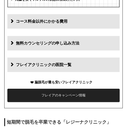
コース料金以外にかかる費用
追加料金
費用
無料カウンセリングの申し込み方法
初診料
0円
再診料
0円
フレイアクリニックの医院一覧
カウンセリング代
0円
脇脱毛が最も安いフレイアクリニック
薬代
0円
フレイアのキャンペーン情報
シェービング代
0円
麻酔代
0円
短期間で脱毛を卒業できる「レジーナクリニック」
キャンセル料
1回まで0円