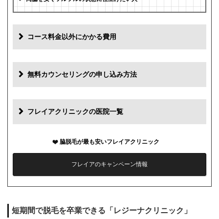
コース料金以外にかかる費用
追加料金
費用
無料カウンセリングの申し込み方法
初診料
0円
再診料
0円
フレイアクリニックの医院一覧
カウンセリング代
0円
脇脱毛が最も安いフレイアクリニック
薬代
0円
フレイアのキャンペーン情報
シェービング代
0円
麻酔代
0円
短期間で脱毛を卒業できる「レジーナクリニック」
キャンセル料
1回まで0円