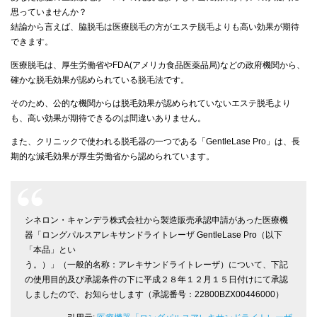
思っていませんか？
結論から言えば、脇脱毛は医療脱毛の方がエステ脱毛よりも高い効果が期待
できます。
医療脱毛は、厚生労働省やFDA(アメリカ食品医薬品局)などの政府機関から、
確かな脱毛効果が認められている脱毛法です。
そのため、公的な機関からは脱毛効果が認められていないエステ脱毛より
も、高い効果が期待できるのは間違いありません。
また、クリニックで使われる脱毛器の一つである「GentleLase Pro」は、長
期的な減毛効果が厚生労働省から認められています。
シネロン・キャンデラ株式会社から製造販売承認申請があった医療機
器「ロングパルスアレキサンドライトレーザ GentleLase Pro（以下
「本品」とい
う。）」（一般的名称：アレキサンドライトレーザ）について、下記
の使用目的及び承認条件の下に平成２８年１２月１５日付けにて承認
しましたので、お知らせします（承認番号：22800BZX00446000）