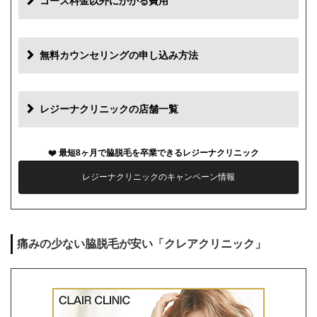
コース料金以外にかかる費用
追加料金
費用
無料カウンセリングの申し込み方法
初診料
0円
再診料
0円
レジーナクリニックの店舗一覧
カウンセリング代
0円
最短8ヶ月で脇脱毛を卒業できるレジーナクリニック
薬代
0円
レジーナクリニックのキャンペーン情報
シェービング代
0円
麻酔代
0円
痛みの少ない脇脱毛が安い「クレアクリニック」
キャンセル料
前日まで無料
解約事務手数料
残り回数分の費用の10%