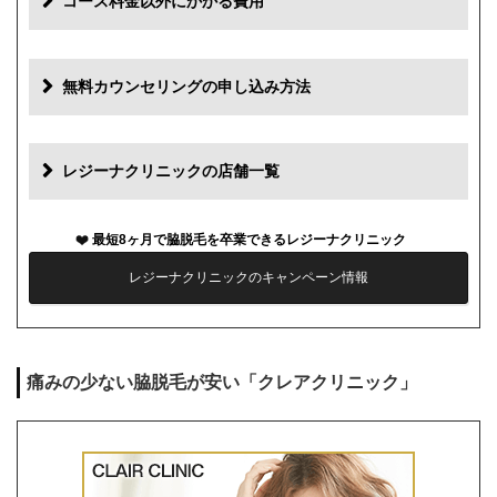
コース料金以外にかかる費用
追加料金
費用
無料カウンセリングの申し込み方法
初診料
0円
再診料
0円
レジーナクリニックの店舗一覧
カウンセリング代
0円
最短8ヶ月で脇脱毛を卒業できるレジーナクリニック
薬代
0円
レジーナクリニックのキャンペーン情報
シェービング代
0円
麻酔代
0円
痛みの少ない脇脱毛が安い「クレアクリニック」
キャンセル料
前日まで無料
解約事務手数料
残り回数分の費用の10%