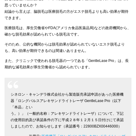
思っていませんか？
結論から言えば、脇脱毛は医療脱毛の方がエステ脱毛よりも高い効果が期待
できます。
医療脱毛は、厚生労働省やFDA(アメリカ食品医薬品局)などの政府機関から、
確かな脱毛効果が認められている脱毛法です。
そのため、公的な機関からは脱毛効果が認められていないエステ脱毛より
も、高い効果が期待できるのは間違いありません。
また、クリニックで使われる脱毛器の一つである「GentleLase Pro」は、長
期的な減毛効果が厚生労働省から認められています。
シネロン・キャンデラ株式会社から製造販売承認申請があった医療機
器「ロングパルスアレキサンドライトレーザ GentleLase Pro（以下
「本品」とい
う。）」（一般的名称：アレキサンドライトレーザ）について、下記
の使用目的及び承認条件の下に平成２８年１２月１５日付けにて承認
しましたので、お知らせします（承認番号：22800BZX00446000）