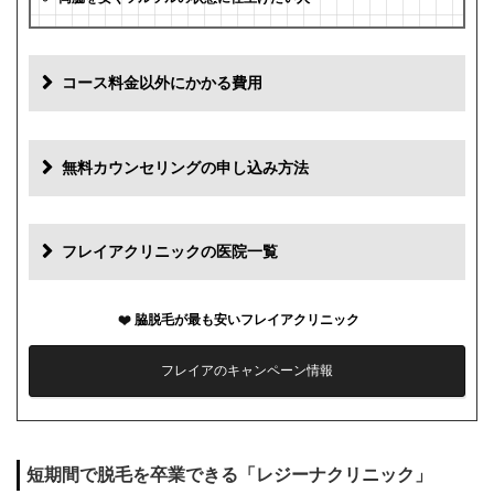
コース料金以外にかかる費用
追加料金
費用
無料カウンセリングの申し込み方法
初診料
0円
再診料
0円
フレイアクリニックの医院一覧
カウンセリング代
0円
脇脱毛が最も安いフレイアクリニック
薬代
0円
フレイアのキャンペーン情報
シェービング代
0円
麻酔代
0円
短期間で脱毛を卒業できる「レジーナクリニック」
キャンセル料
1回まで0円