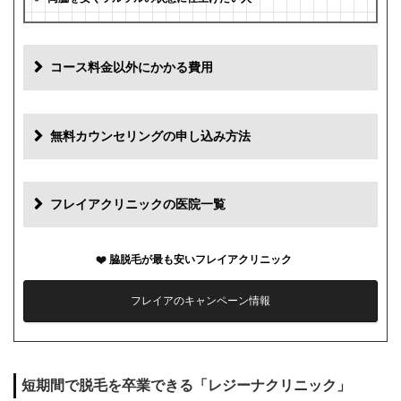
コース料金以外にかかる費用
追加料金
費用
無料カウンセリングの申し込み方法
初診料
0円
再診料
0円
フレイアクリニックの医院一覧
カウンセリング代
0円
脇脱毛が最も安いフレイアクリニック
薬代
0円
フレイアのキャンペーン情報
シェービング代
0円
麻酔代
0円
短期間で脱毛を卒業できる「レジーナクリニック」
キャンセル料
1回まで0円