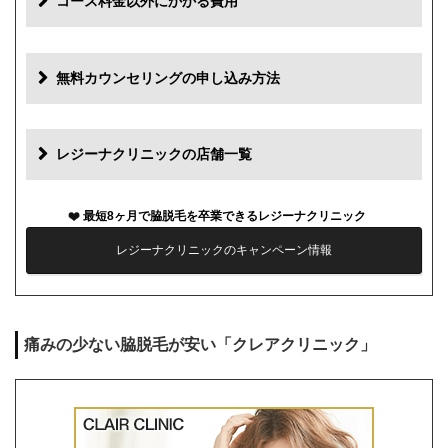
コース料金以外にかかる費用
追加料金
費用
無料カウンセリングの申し込み方法
初診料
0円
再診料
0円
レジーナクリニックの店舗一覧
カウンセリング代
0円
最短8ヶ月で脇脱毛を卒業できるレジーナクリニック
薬代
0円
レジーナクリニックのキャンペーン情報
シェービング代
0円
麻酔代
0円
痛みの少ない脇脱毛が安い「クレアクリニック」
キャンセル料
前日まで無料
解約事務手数料
残り回数分の費用の10%