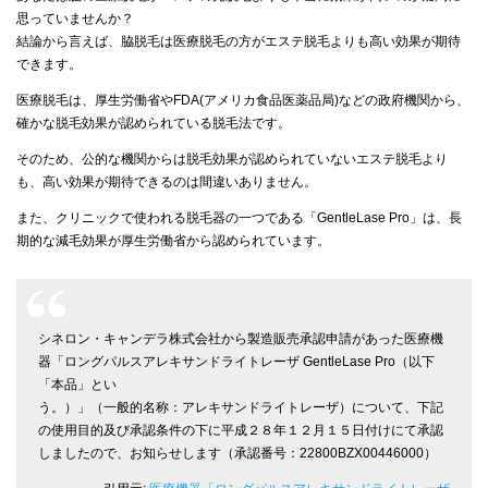
思っていませんか？
結論から言えば、脇脱毛は医療脱毛の方がエステ脱毛よりも高い効果が期待
できます。
医療脱毛は、厚生労働省やFDA(アメリカ食品医薬品局)などの政府機関から、
確かな脱毛効果が認められている脱毛法です。
そのため、公的な機関からは脱毛効果が認められていないエステ脱毛より
も、高い効果が期待できるのは間違いありません。
また、クリニックで使われる脱毛器の一つである「GentleLase Pro」は、長
期的な減毛効果が厚生労働省から認められています。
シネロン・キャンデラ株式会社から製造販売承認申請があった医療機
器「ロングパルスアレキサンドライトレーザ GentleLase Pro（以下
「本品」とい
う。）」（一般的名称：アレキサンドライトレーザ）について、下記
の使用目的及び承認条件の下に平成２８年１２月１５日付けにて承認
しましたので、お知らせします（承認番号：22800BZX00446000）