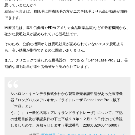
思っていませんか？
結論から言えば、脇脱毛は医療脱毛の方がエステ脱毛よりも高い効果が期待
できます。
医療脱毛は、厚生労働省やFDA(アメリカ食品医薬品局)などの政府機関から、
確かな脱毛効果が認められている脱毛法です。
そのため、公的な機関からは脱毛効果が認められていないエステ脱毛より
も、高い効果が期待できるのは間違いありません。
また、クリニックで使われる脱毛器の一つである「GentleLase Pro」は、長
期的な減毛効果が厚生労働省から認められています。
シネロン・キャンデラ株式会社から製造販売承認申請があった医療機
器「ロングパルスアレキサンドライトレーザ GentleLase Pro（以下
「本品」とい
う。）」（一般的名称：アレキサンドライトレーザ）について、下記
の使用目的及び承認条件の下に平成２８年１２月１５日付けにて承認
しましたので、お知らせします（承認番号：22800BZX00446000）