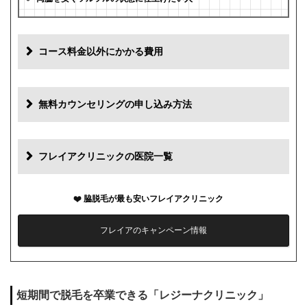
コース料金以外にかかる費用
追加料金
費用
無料カウンセリングの申し込み方法
初診料
0円
再診料
0円
フレイアクリニックの医院一覧
カウンセリング代
0円
脇脱毛が最も安いフレイアクリニック
薬代
0円
フレイアのキャンペーン情報
シェービング代
0円
麻酔代
0円
短期間で脱毛を卒業できる「レジーナクリニック」
キャンセル料
1回まで0円