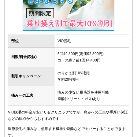
部位
VIO脱毛
5回49,800円(定価92,800円)
回数/料金(税抜)
コース終了後1回14,400円
のりかえ割10%割引
割引キャンペーン
学割20%割引
痛みの少ない脱毛器を使用可能
痛みへの工夫
麻酔(クリーム・ガス)あり
VIO脱毛の料金が安いリゼクリニックですが、痛みへの工夫や手厚い保証
などの観点からもおすすめです。
医療脱毛の痛みは、使用する機器や麻酔などでカバーすることができま
す。