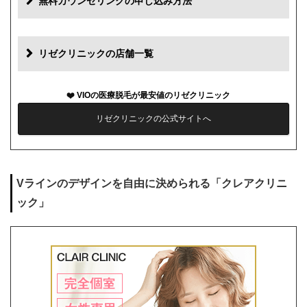
無料カウンセリングの申し込み方法
初診料
0円
再診料
0円
リゼクリニックの店舗一覧
カウンセリング代
0円
VIOの医療脱毛が最安値のリゼクリニック
薬代
0円
リゼクリニックの公式サイトへ
シェービング代
0円
麻酔代
1回3,000円(必要な人のみ)
Vラインのデザインを自由に決められる「クレアクリニ
キャンセル料
前日まで無料
ック」
解約事務手数料
残り回数分の費用の10%(最大2万円)