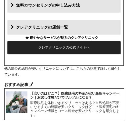
追加料金(税抜)
費用
無料カウンセリングの申し込み方法
初診料
0円
再診料
0円
クレアクリニックの店舗一覧
カウンセリング代
0円
細やかなサービスが魅力のクレアクリニック
クレアクリニックの公式サイトへ
薬代
0円
シェービング代
1部位1,100円
他の部位の総額が安いクリニックについては、こちらの記事で詳しく紹介し
麻酔代
1回3,520円(必要な人のみ)
ています。
おすすめ記事
キャンセル料
2日前まで無料
【安いのはどこ？】医療脱毛の料金が安い最新キャンペー
解約事務手数料
無料
ン｜お試し体験だけでツルツルになる？
医療脱毛を体験できるクリニックはある？自己処理が不要
になるまでの総額が安いクリニックはどこ？医療脱毛のキ
ャンペーン情報とコース料金が安いクリニックを紹介しま
す。