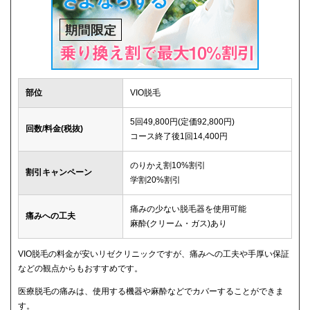
部位
VIO脱毛
5回49,800円(定価92,800円)
回数/料金(税抜)
コース終了後1回14,400円
のりかえ割10%割引
割引キャンペーン
学割20%割引
痛みの少ない脱毛器を使用可能
痛みへの工夫
麻酔(クリーム・ガス)あり
VIO脱毛の料金が安いリゼクリニックですが、痛みへの工夫や手厚い保証
などの観点からもおすすめです。
医療脱毛の痛みは、使用する機器や麻酔などでカバーすることができま
す。