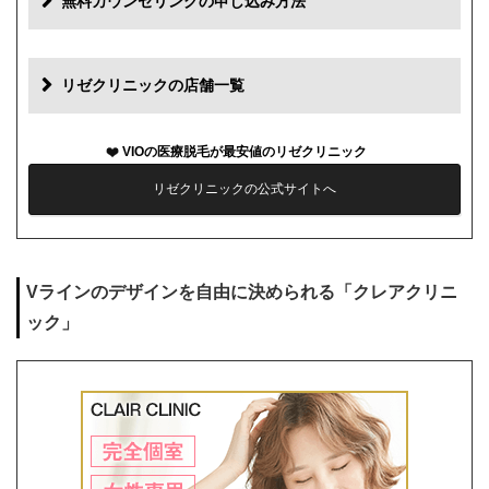
無料カウンセリングの申し込み方法
初診料
0円
再診料
0円
リゼクリニックの店舗一覧
カウンセリング代
0円
VIOの医療脱毛が最安値のリゼクリニック
薬代
0円
リゼクリニックの公式サイトへ
シェービング代
0円
麻酔代
1回3,000円(必要な人のみ)
Vラインのデザインを自由に決められる「クレアクリニ
キャンセル料
前日まで無料
ック」
解約事務手数料
残り回数分の費用の10%(最大2万円)