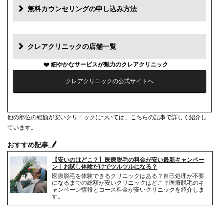
追加料金(税抜)
費用
無料カウンセリングの申し込み方法
初診料
0円
再診料
0円
クレアクリニックの店舗一覧
カウンセリング代
0円
細やかなサービスが魅力のクレアクリニック
クレアクリニックの公式サイトへ
薬代
0円
シェービング代
1部位1,100円
他の部位の総額が安いクリニックについては、こちらの記事で詳しく紹介し
麻酔代
1回3,520円(必要な人のみ)
ています。
おすすめ記事
キャンセル料
2日前まで無料
【安いのはどこ？】医療脱毛の料金が安い最新キャンペー
解約事務手数料
無料
ン｜お試し体験だけでツルツルになる？
医療脱毛を体験できるクリニックはある？自己処理が不要
になるまでの総額が安いクリニックはどこ？医療脱毛のキ
ャンペーン情報とコース料金が安いクリニックを紹介しま
す。