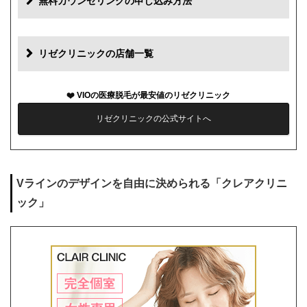
無料カウンセリングの申し込み方法
初診料
0円
再診料
0円
リゼクリニックの店舗一覧
カウンセリング代
0円
VIOの医療脱毛が最安値のリゼクリニック
薬代
0円
リゼクリニックの公式サイトへ
シェービング代
0円
麻酔代
1回3,000円(必要な人のみ)
Vラインのデザインを自由に決められる「クレアクリニ
キャンセル料
前日まで無料
ック」
解約事務手数料
残り回数分の費用の10%(最大2万円)