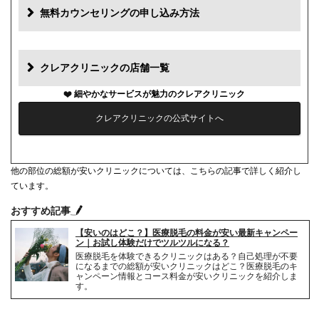
追加料金(税抜)
費用
無料カウンセリングの申し込み方法
初診料
0円
再診料
0円
クレアクリニックの店舗一覧
カウンセリング代
0円
細やかなサービスが魅力のクレアクリニック
クレアクリニックの公式サイトへ
薬代
0円
シェービング代
1部位1,100円
他の部位の総額が安いクリニックについては、こちらの記事で詳しく紹介し
麻酔代
1回3,520円(必要な人のみ)
ています。
おすすめ記事
キャンセル料
2日前まで無料
【安いのはどこ？】医療脱毛の料金が安い最新キャンペー
解約事務手数料
無料
ン｜お試し体験だけでツルツルになる？
医療脱毛を体験できるクリニックはある？自己処理が不要
になるまでの総額が安いクリニックはどこ？医療脱毛のキ
ャンペーン情報とコース料金が安いクリニックを紹介しま
す。