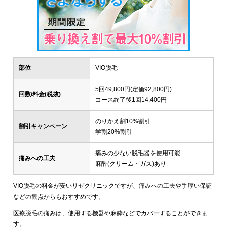
部位
VIO脱毛
5回49,800円(定価92,800円)
回数/料金(税抜)
コース終了後1回14,400円
のりかえ割10%割引
割引キャンペーン
学割20%割引
痛みの少ない脱毛器を使用可能
痛みへの工夫
麻酔(クリーム・ガス)あり
VIO脱毛の料金が安いリゼクリニックですが、痛みへの工夫や手厚い保証
などの観点からもおすすめです。
医療脱毛の痛みは、使用する機器や麻酔などでカバーすることができま
す。