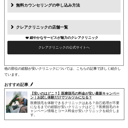
追加料金(税抜)
費用
無料カウンセリングの申し込み方法
初診料
0円
再診料
0円
クレアクリニックの店舗一覧
カウンセリング代
0円
細やかなサービスが魅力のクレアクリニック
クレアクリニックの公式サイトへ
薬代
0円
シェービング代
1部位1,100円
他の部位の総額が安いクリニックについては、こちらの記事で詳しく紹介し
麻酔代
1回3,520円(必要な人のみ)
ています。
おすすめ記事
キャンセル料
2日前まで無料
【安いのはどこ？】医療脱毛の料金が安い最新キャンペー
解約事務手数料
無料
ン｜お試し体験だけでツルツルになる？
医療脱毛を体験できるクリニックはある？自己処理が不要
になるまでの総額が安いクリニックはどこ？医療脱毛のキ
ャンペーン情報とコース料金が安いクリニックを紹介しま
す。