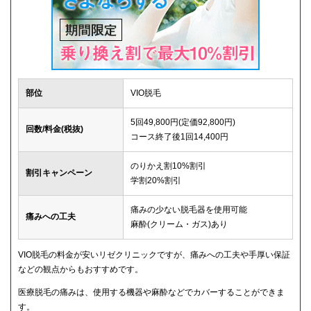
部位
VIO脱毛
5回49,800円(定価92,800円)
回数/料金(税抜)
コース終了後1回14,400円
のりかえ割10%割引
割引キャンペーン
学割20%割引
痛みの少ない脱毛器を使用可能
痛みへの工夫
麻酔(クリーム・ガス)あり
VIO脱毛の料金が安いリゼクリニックですが、痛みへの工夫や手厚い保証
などの観点からもおすすめです。
医療脱毛の痛みは、使用する機器や麻酔などでカバーすることができま
す。