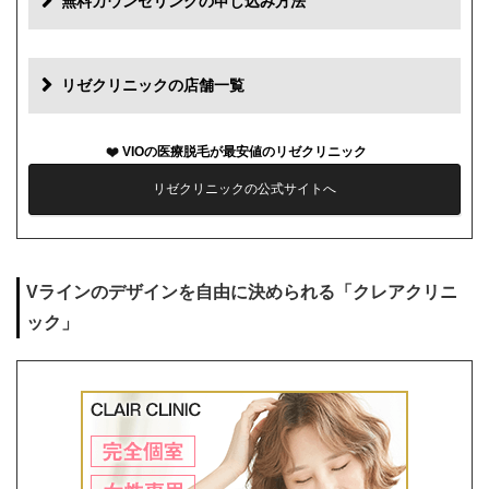
無料カウンセリングの申し込み方法
初診料
0円
再診料
0円
リゼクリニックの店舗一覧
カウンセリング代
0円
VIOの医療脱毛が最安値のリゼクリニック
薬代
0円
リゼクリニックの公式サイトへ
シェービング代
0円
麻酔代
1回3,000円(必要な人のみ)
Vラインのデザインを自由に決められる「クレアクリニ
キャンセル料
前日まで無料
ック」
解約事務手数料
残り回数分の費用の10%(最大2万円)