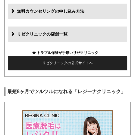
追加料金(税抜)
費用
無料カウンセリングの申し込み方法
初診料
0円
再診料
0円
リゼクリニックの店舗一覧
カウンセリング代
0円
トラブル保証が手厚いリゼクリニック
薬代
0円
リゼクリニックの公式サイトへ
シェービング代
0円
麻酔代
1回3,000円(必要な人のみ)
最短8ヶ月でツルツルになれる「レジーナクリニック」
キャンセル料
前日まで無料
解約事務手数料
残り回数分の費用の10%(最大2万円)