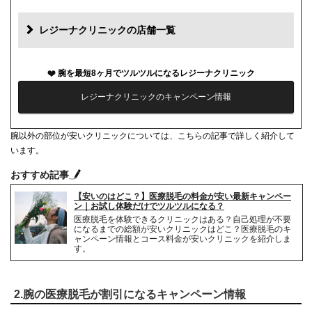
再診料
0円
レジーナクリニックの店舗一覧
カウンセリング代
0円
腕を最短8ヶ月でツルツルになるレジーナクリニック
薬代
0円
レジーナクリニックのキャンペーン情報
シェービング代
0円
腕以外の部位が安いクリニックについては、こちらの記事で詳しく紹介して
麻酔代
0円
います。
キャンセル料
前日まで無料
おすすめ記事
【安いのはどこ？】医療脱毛の料金が安い最新キャンペー
解約事務手数料
残り回数分の費用の10%
ン｜お試し体験だけでツルツルになる？
医療脱毛を体験できるクリニックはある？自己処理が不要
になるまでの総額が安いクリニックはどこ？医療脱毛のキ
ャンペーン情報とコース料金が安いクリニックを紹介しま
す。
2.腕の医療脱毛が割引になるキャンペーン情報