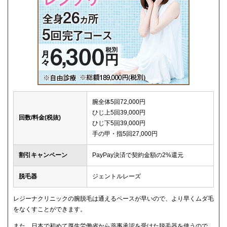
腕全体5回72,000円
ひじ上5回39,000円
回数/料金(税抜)
ひじ下5回39,000円
手の甲・指5回27,000円
割引キャンペーン
PayPay決済で契約金額の2%還元
脱毛器
ジェントルレーズ
レジーナクリニックの腕脱毛は通えるペースが早いので、より早くムダ毛
をなくすことができます。
また、日本で初めて厚生労働省から薬事承認を受けた脱毛器を使うので、