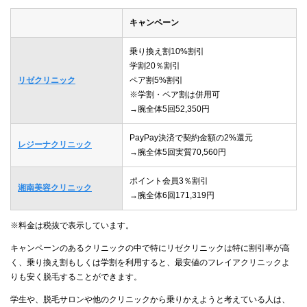
キャンペーン
乗り換え割10%割引
学割20％割引
リゼクリニック
ペア割5%割引
※学割・ペア割は併用可
→腕全体5回52,350円
PayPay決済で契約金額の2%還元
レジーナクリニック
→腕全体5回実質70,560円
ポイント会員3％割引
湘南美容クリニック
→腕全体6回171,319円
※料金は税抜で表示しています。
キャンペーンのあるクリニックの中で特にリゼクリニックは特に割引率が高
く、乗り換え割もしくは学割を利用すると、最安値のフレイアクリニックよ
りも安く脱毛することができます。
学生や、脱毛サロンや他のクリニックから乗りかえようと考えている人は、