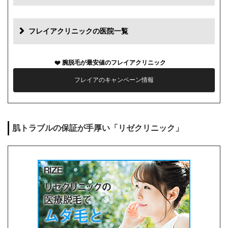
初診料
0円
再診料
0円
フレイアクリニックの医院一覧
カウンセリング代
0円
腕脱毛が最安値のフレイアクリニック
薬代
0円
フレイアのキャンペーン情報
シェービング代
0円
麻酔代
0円
肌トラブルの保証が手厚い「リゼクリニック」
キャンセル料
1回まで0円
解約事務手数料
0円