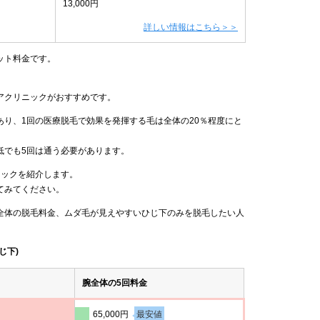
13,000円
詳しい情報はこちら＞＞
ット料金です。
アクリニックがおすすめです。
り、1回の医療脱毛で効果を発揮する毛は全体の20％程度にと
低でも5回は通う必要があります。
ニックを紹介します。
てみてください。
全体の脱毛料金、ムダ毛が見えやすいひじ下のみを脱毛したい人
じ下)
腕全体の5回料金
65,000円
最安値