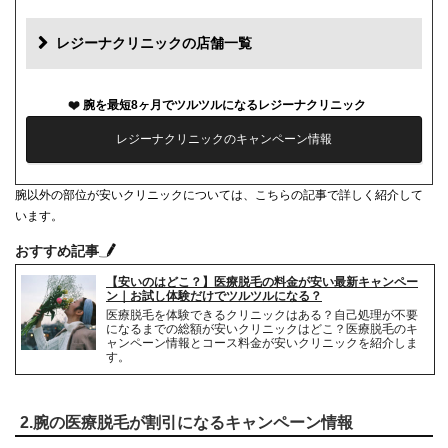
再診料
0円
レジーナクリニックの店舗一覧
カウンセリング代
0円
腕を最短8ヶ月でツルツルになるレジーナクリニック
薬代
0円
レジーナクリニックのキャンペーン情報
シェービング代
0円
腕以外の部位が安いクリニックについては、こちらの記事で詳しく紹介して
麻酔代
0円
います。
キャンセル料
前日まで無料
おすすめ記事
【安いのはどこ？】医療脱毛の料金が安い最新キャンペー
解約事務手数料
残り回数分の費用の10%
ン｜お試し体験だけでツルツルになる？
医療脱毛を体験できるクリニックはある？自己処理が不要
になるまでの総額が安いクリニックはどこ？医療脱毛のキ
ャンペーン情報とコース料金が安いクリニックを紹介しま
す。
2.腕の医療脱毛が割引になるキャンペーン情報