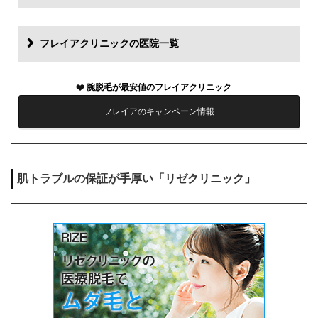
初診料
0円
再診料
0円
フレイアクリニックの医院一覧
カウンセリング代
0円
腕脱毛が最安値のフレイアクリニック
薬代
0円
フレイアのキャンペーン情報
シェービング代
0円
麻酔代
0円
肌トラブルの保証が手厚い「リゼクリニック」
キャンセル料
1回まで0円
解約事務手数料
0円