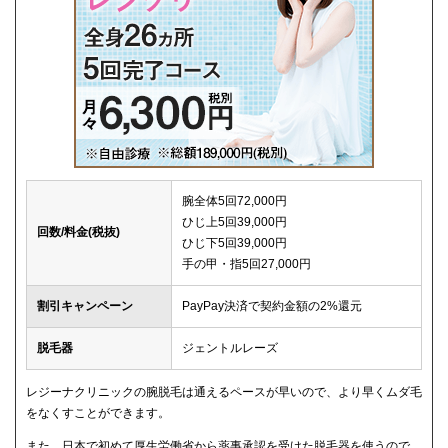
腕全体5回72,000円
ひじ上5回39,000円
回数/料金(税抜)
ひじ下5回39,000円
手の甲・指5回27,000円
割引キャンペーン
PayPay決済で契約金額の2%還元
脱毛器
ジェントルレーズ
レジーナクリニックの腕脱毛は通えるペースが早いので、より早くムダ毛
をなくすことができます。
また、日本で初めて厚生労働省から薬事承認を受けた脱毛器を使うので、