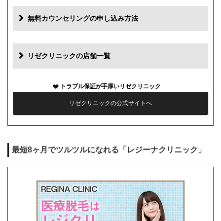
追加料金(税抜)
費用
無料カウンセリングの申し込み方法
初診料
0円
再診料
0円
リゼクリニックの店舗一覧
カウンセリング代
0円
トラブル保証が手厚いリゼクリニック
薬代
0円
リゼクリニックの公式サイトへ
シェービング代
0円
麻酔代
1回3,000円(必要な人のみ)
最短8ヶ月でツルツルになれる「レジーナクリニック」
キャンセル料
前日まで無料
解約事務手数料
残り回数分の費用の10%(最大2万円)