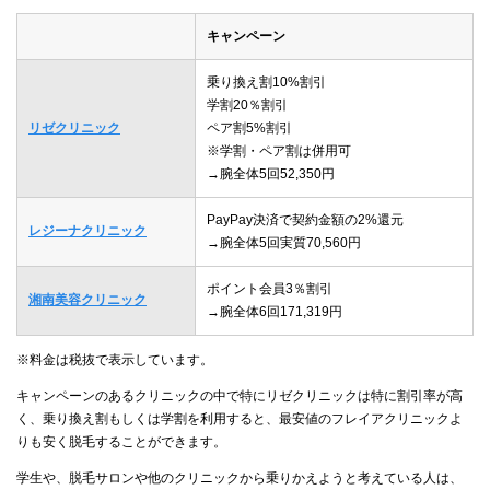
キャンペーン
乗り換え割10%割引
学割20％割引
リゼクリニック
ペア割5%割引
※学割・ペア割は併用可
→腕全体5回52,350円
PayPay決済で契約金額の2%還元
レジーナクリニック
→腕全体5回実質70,560円
ポイント会員3％割引
湘南美容クリニック
→腕全体6回171,319円
※料金は税抜で表示しています。
キャンペーンのあるクリニックの中で特にリゼクリニックは特に割引率が高
く、乗り換え割もしくは学割を利用すると、最安値のフレイアクリニックよ
りも安く脱毛することができます。
学生や、脱毛サロンや他のクリニックから乗りかえようと考えている人は、