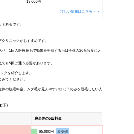
13,000円
詳しい情報はこちら＞＞
ット料金です。
アクリニックがおすすめです。
り、1回の医療脱毛で効果を発揮する毛は全体の20％程度にと
低でも5回は通う必要があります。
ニックを紹介します。
てみてください。
全体の脱毛料金、ムダ毛が見えやすいひじ下のみを脱毛したい人
じ下)
腕全体の5回料金
65,000円
最安値