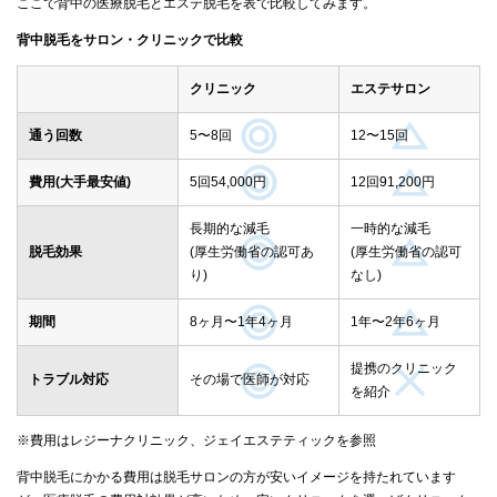
ここで背中の医療脱毛とエステ脱毛を表で比較してみます。
背中脱毛をサロン・クリニックで比較
クリニック
エステサロン
通う回数
5〜8回
12〜15回
費用(大手最安値)
5回54,000円
12回91,200円
長期的な減毛
一時的な減毛
脱毛効果
(厚生労働省の認可あ
(厚生労働省の認可
り)
なし)
期間
8ヶ月〜1年4ヶ月
1年〜2年6ヶ月
提携のクリニック
トラブル対応
その場で医師が対応
を紹介
※費用はレジーナクリニック、ジェイエステティックを参照
背中脱毛にかかる費用は脱毛サロンの方が安いイメージを持たれています