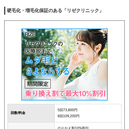
麻酔代
0円
硬毛化・増毛化保証のある「リゼクリニック」
キャンセル料
1回まで0円
解約事務手数料
0円
5回73,800円
回数/料金
8回109,200円
のりかえ割10%割引