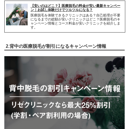
【安いのはどこ？】医療脱毛の料金が安い最新キャンペー
解約事務手数料
無料
ン｜お試し体験だけでツルツルになる？
医療脱毛を体験できるクリニックはある？自己処理が不要
になるまでの総額が安いクリニックはどこ？医療脱毛のキ
ャンペーン情報とコース料金が安いクリニックを紹介しま
す。
2.背中の医療脱毛が割引になるキャンペーン情報