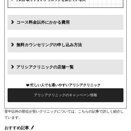
コース料金以外にかかる費用
追加料金
費用
無料カウンセリングの申し込み方法
初診料
0円
再診料
0円
アリシアクリニックの店舗一覧
カウンセリング代
0円
忙しい人でも通いやすいアリシアクリニック
薬代
0円
アリシアクリニックのキャンペーン情報
シェービング代
0円
背中以外の部位が安いクリニックについては、こちらの記事で詳しく紹介し
麻酔代
3,000円(必要な人のみ)
ています。
キャンセル料
前日まで無料
おすすめ記事