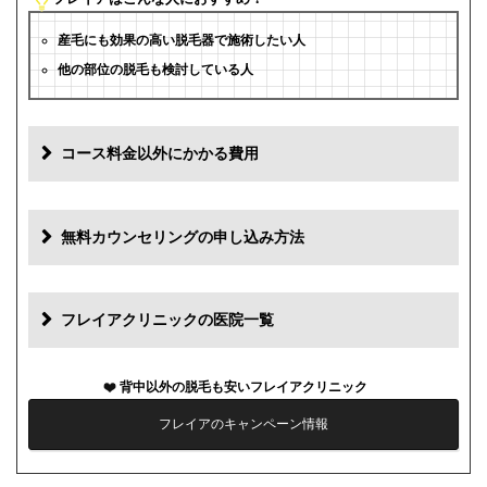
産毛にも効果の高い脱毛器で施術したい人
他の部位の脱毛も検討している人
コース料金以外にかかる費用
追加料金
費用
無料カウンセリングの申し込み方法
初診料
0円
再診料
0円
フレイアクリニックの医院一覧
カウンセリング代
0円
背中以外の脱毛も安いフレイアクリニック
薬代
0円
フレイアのキャンペーン情報
シェービング代
0円