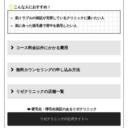
こんな人におすすめ！
肌トラブルの保証が充実しているクリニックに通いたい人
肌に合った脱毛器で背中を脱毛したい人
コース料金以外にかかる費用
追加料金(税抜)
費用
無料カウンセリングの申し込み方法
初診料
0円
再診料
0円
リゼクリニックの店舗一覧
カウンセリング代
0円
硬毛化・増毛化保証のあるリゼクリニック
薬代
0円
リゼクリニックの公式サイトへ
シェービング代
0円