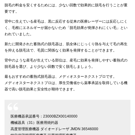
脱毛の料金を安くするためには、少ない回数で効果的に脱毛を行うことが重
要です。
背中に生えている産毛は、黒に反応する従来の医療レーザーには反応しにく
く、毛根にエネルギーが届かないため「脱毛効果が発揮されにくい毛」とい
われていました。
新たに開発された蓄熱式の脱毛器は、肌全体にじっくり熱を与えて毛の再生
を抑える脱毛法で、毛質に関係なく効果を発揮することができます。
背中のような産毛が生えている部位は、産毛に効果を発揮しやすい蓄熱式の
脱毛器を選び、より少ない回数で安く脱毛しましょう。
最もおすすめの蓄熱式脱毛器は、メディオスターネクストプロです。
メディオスターネクストプロは、厚生労働省から薬事承認を取得している機
器で高い脱毛効果と安全性が期待できます。
医療機器承認番号：23000BZX00140000
機械器具（31）医療用焼灼器
高度管理医療機器 ダイオードレーザ JMDN 36546000