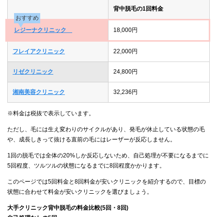
背中脱毛の1回料金
おすすめ
レジーナクリニック
18,000円
フレイアクリニック
22,000円
リゼクリニック
24,800円
湘南美容クリニック
32,236円
※料金は税抜で表示しています。
ただし、毛には生え変わりのサイクルがあり、発毛が休止している状態の毛
や、成長しきって抜ける直前の毛にはレーザーが反応しません。
1回の脱毛では全体の20%しか反応しないため、自己処理が不要になるまでに
5回程度、ツルツルの状態になるまでに8回程度かかります。
このページでは5回料金と8回料金が安いクリニックを紹介するので、目標の
状態に合わせて料金が安いクリニックを選びましょう。
大手クリニック背中脱毛の料金比較(5回・8回)