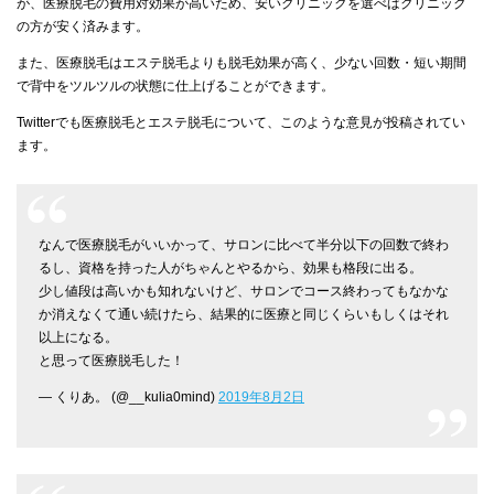
が、医療脱毛の費用対効果が高いため、安いクリニックを選べばクリニック
の方が安く済みます。
また、医療脱毛はエステ脱毛よりも脱毛効果が高く、少ない回数・短い期間
で背中をツルツルの状態に仕上げることができます。
Twitterでも医療脱毛とエステ脱毛について、このような意見が投稿されてい
ます。
なんで医療脱毛がいいかって、サロンに比べて半分以下の回数で終わ
るし、資格を持った人がちゃんとやるから、効果も格段に出る。
少し値段は高いかも知れないけど、サロンでコース終わってもなかな
か消えなくて通い続けたら、結果的に医療と同じくらいもしくはそれ
以上になる。
と思って医療脱毛した！
— くりあ。 (@__kulia0mind)
2019年8月2日