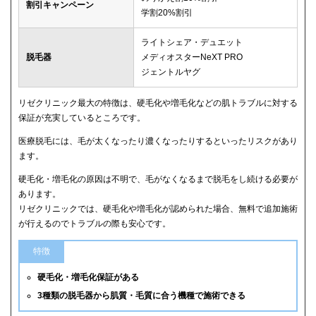
割引キャンペーン
学割20%割引
ライトシェア・デュエット
脱毛器
メディオスターNeXT PRO
ジェントルヤグ
リゼクリニック最大の特徴は、硬毛化や増毛化などの肌トラブルに対する
保証が充実しているところです。
医療脱毛には、毛が太くなったり濃くなったりするといったリスクがあり
ます。
硬毛化・増毛化の原因は不明で、毛がなくなるまで脱毛をし続ける必要が
あります。
リゼクリニックでは、硬毛化や増毛化が認められた場合、無料で追加施術
が行えるのでトラブルの際も安心です。
特徴
硬毛化・増毛化保証がある
3種類の脱毛器から肌質・毛質に合う機種で施術できる