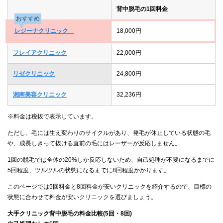
背中脱毛の1回料金
おすすめ
レジーナクリニック
18,000円
フレイアクリニック
22,000円
リゼクリニック
24,800円
湘南美容クリニック
32,236円
※料金は税抜で表示しています。
ただし、毛には生え変わりのサイクルがあり、発毛が休止している状態の毛
や、成長しきって抜ける直前の毛にはレーザーが反応しません。
1回の脱毛では全体の20%しか反応しないため、自己処理が不要になるまでに
5回程度、ツルツルの状態になるまでに8回程度かかります。
このページでは5回料金と8回料金が安いクリニックを紹介するので、目標の
状態に合わせて料金が安いクリニックを選びましょう。
大手クリニック背中脱毛の料金比較(5回・8回)