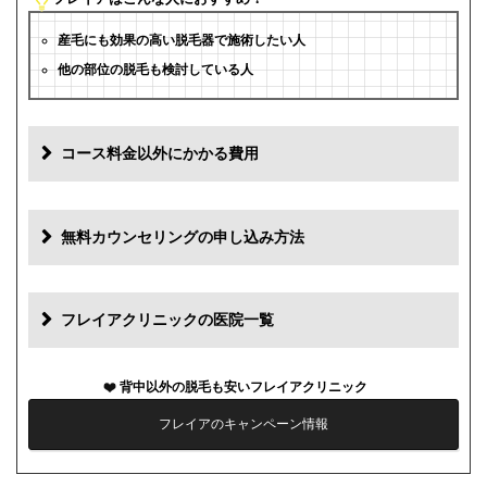
産毛にも効果の高い脱毛器で施術したい人
他の部位の脱毛も検討している人
コース料金以外にかかる費用
追加料金
費用
無料カウンセリングの申し込み方法
初診料
0円
再診料
0円
フレイアクリニックの医院一覧
カウンセリング代
0円
背中以外の脱毛も安いフレイアクリニック
薬代
0円
フレイアのキャンペーン情報
シェービング代
0円