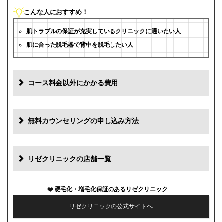
こんな人におすすめ！
肌トラブルの保証が充実しているクリニックに通いたい人
肌に合った脱毛器で背中を脱毛したい人
コース料金以外にかかる費用
追加料金(税抜)
費用
無料カウンセリングの申し込み方法
初診料
0円
再診料
0円
リゼクリニックの店舗一覧
カウンセリング代
0円
硬毛化・増毛化保証のあるリゼクリニック
薬代
0円
リゼクリニックの公式サイトへ
シェービング代
0円