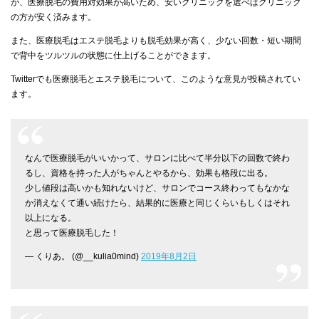
が、医療脱毛の費用対効果が高いため、安いクリニックを選べばクリニック
の方が安く済みます。
また、医療脱毛はエステ脱毛よりも脱毛効果が高く、少ない回数・短い期間
で背中をツルツルの状態に仕上げることができます。
Twitterでも医療脱毛とエステ脱毛について、このような意見が投稿されてい
ます。
なんで医療脱毛がいいかって、サロンに比べて半分以下の回数で終わ
るし、資格を持った人がちゃんとやるから、効果も格段に出る。
少し値段は高いかも知れないけど、サロンでコース終わってもなかな
か消えなくて通い続けたら、結果的に医療と同じくらいもしくはそれ
以上になる。
と思って医療脱毛した！
— くりあ。 (@__kulia0mind)
2019年8月2日