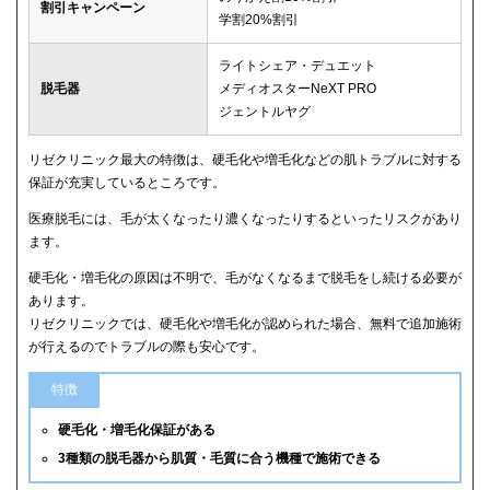
割引キャンペーン
学割20%割引
ライトシェア・デュエット
脱毛器
メディオスターNeXT PRO
ジェントルヤグ
リゼクリニック最大の特徴は、硬毛化や増毛化などの肌トラブルに対する
保証が充実しているところです。
医療脱毛には、毛が太くなったり濃くなったりするといったリスクがあり
ます。
硬毛化・増毛化の原因は不明で、毛がなくなるまで脱毛をし続ける必要が
あります。
リゼクリニックでは、硬毛化や増毛化が認められた場合、無料で追加施術
が行えるのでトラブルの際も安心です。
特徴
硬毛化・増毛化保証がある
3種類の脱毛器から肌質・毛質に合う機種で施術できる