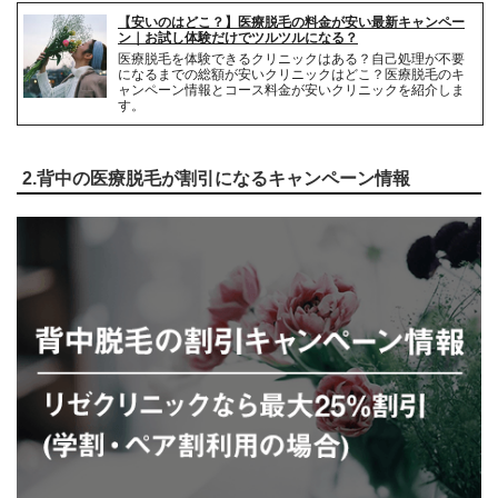
【安いのはどこ？】医療脱毛の料金が安い最新キャンペー
解約事務手数料
無料
ン｜お試し体験だけでツルツルになる？
医療脱毛を体験できるクリニックはある？自己処理が不要
になるまでの総額が安いクリニックはどこ？医療脱毛のキ
ャンペーン情報とコース料金が安いクリニックを紹介しま
す。
2.背中の医療脱毛が割引になるキャンペーン情報