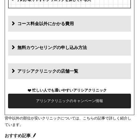
コース料金以外にかかる費用
追加料金
費用
無料カウンセリングの申し込み方法
初診料
0円
再診料
0円
アリシアクリニックの店舗一覧
カウンセリング代
0円
忙しい人でも通いやすいアリシアクリニック
薬代
0円
アリシアクリニックのキャンペーン情報
シェービング代
0円
背中以外の部位が安いクリニックについては、こちらの記事で詳しく紹介し
麻酔代
3,000円(必要な人のみ)
ています。
キャンセル料
前日まで無料
おすすめ記事