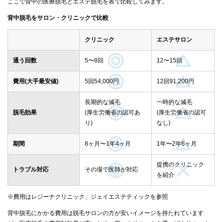
ここで背中の医療脱毛とエステ脱毛を表で比較してみます。
背中脱毛をサロン・クリニックで比較
クリニック
エステサロン
通う回数
5〜8回
12〜15回
費用(大手最安値)
5回54,000円
12回91,200円
長期的な減毛
一時的な減毛
脱毛効果
(厚生労働省の認可あ
(厚生労働省の認可
り)
なし)
期間
8ヶ月〜1年4ヶ月
1年〜2年6ヶ月
提携のクリニック
トラブル対応
その場で医師が対応
を紹介
※費用はレジーナクリニック、ジェイエステティックを参照
背中脱毛にかかる費用は脱毛サロンの方が安いイメージを持たれています