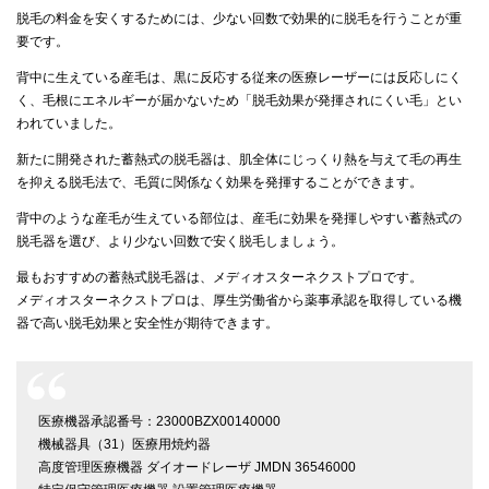
脱毛の料金を安くするためには、少ない回数で効果的に脱毛を行うことが重
要です。
背中に生えている産毛は、黒に反応する従来の医療レーザーには反応しにく
く、毛根にエネルギーが届かないため「脱毛効果が発揮されにくい毛」とい
われていました。
新たに開発された蓄熱式の脱毛器は、肌全体にじっくり熱を与えて毛の再生
を抑える脱毛法で、毛質に関係なく効果を発揮することができます。
背中のような産毛が生えている部位は、産毛に効果を発揮しやすい蓄熱式の
脱毛器を選び、より少ない回数で安く脱毛しましょう。
最もおすすめの蓄熱式脱毛器は、メディオスターネクストプロです。
メディオスターネクストプロは、厚生労働省から薬事承認を取得している機
器で高い脱毛効果と安全性が期待できます。
医療機器承認番号：23000BZX00140000
機械器具（31）医療用焼灼器
高度管理医療機器 ダイオードレーザ JMDN 36546000