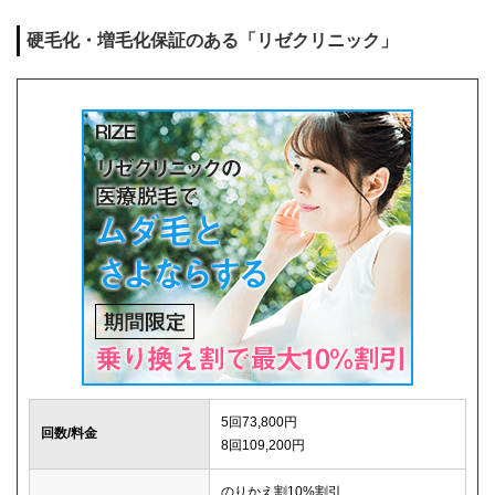
麻酔代
0円
硬毛化・増毛化保証のある「リゼクリニック」
キャンセル料
1回まで0円
解約事務手数料
0円
5回73,800円
回数/料金
8回109,200円
のりかえ割10%割引