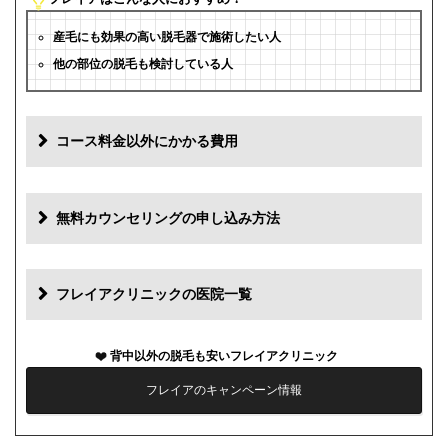
産毛にも効果の高い脱毛器で施術したい人
他の部位の脱毛も検討している人
コース料金以外にかかる費用
追加料金
費用
無料カウンセリングの申し込み方法
初診料
0円
再診料
0円
フレイアクリニックの医院一覧
カウンセリング代
0円
背中以外の脱毛も安いフレイアクリニック
薬代
0円
フレイアのキャンペーン情報
シェービング代
0円