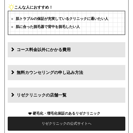
こんな人におすすめ！
肌トラブルの保証が充実しているクリニックに通いたい人
肌に合った脱毛器で背中を脱毛したい人
コース料金以外にかかる費用
追加料金(税抜)
費用
無料カウンセリングの申し込み方法
初診料
0円
再診料
0円
リゼクリニックの店舗一覧
カウンセリング代
0円
硬毛化・増毛化保証のあるリゼクリニック
薬代
0円
リゼクリニックの公式サイトへ
シェービング代
0円