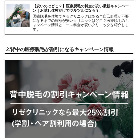
【安いのはどこ？】医療脱毛の料金が安い最新キャンペー
解約事務手数料
無料
ン｜お試し体験だけでツルツルになる？
医療脱毛を体験できるクリニックはある？自己処理が不要
になるまでの総額が安いクリニックはどこ？医療脱毛のキ
ャンペーン情報とコース料金が安いクリニックを紹介しま
す。
2.背中の医療脱毛が割引になるキャンペーン情報