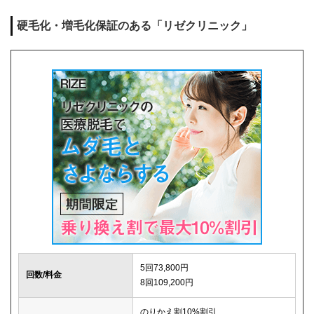
麻酔代
0円
硬毛化・増毛化保証のある「リゼクリニック」
キャンセル料
1回まで0円
解約事務手数料
0円
5回73,800円
回数/料金
8回109,200円
のりかえ割10%割引