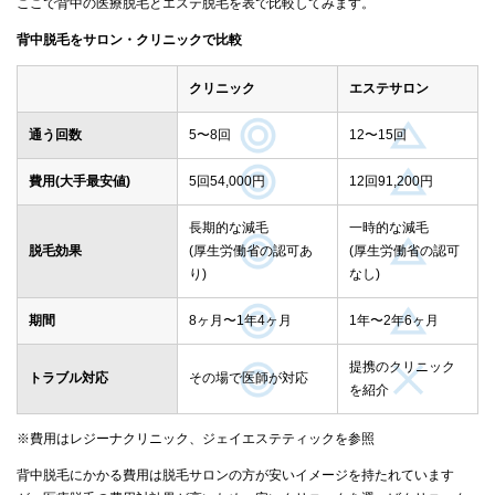
ここで背中の医療脱毛とエステ脱毛を表で比較してみます。
背中脱毛をサロン・クリニックで比較
クリニック
エステサロン
通う回数
5〜8回
12〜15回
費用(大手最安値)
5回54,000円
12回91,200円
長期的な減毛
一時的な減毛
脱毛効果
(厚生労働省の認可あ
(厚生労働省の認可
り)
なし)
期間
8ヶ月〜1年4ヶ月
1年〜2年6ヶ月
提携のクリニック
トラブル対応
その場で医師が対応
を紹介
※費用はレジーナクリニック、ジェイエステティックを参照
背中脱毛にかかる費用は脱毛サロンの方が安いイメージを持たれています