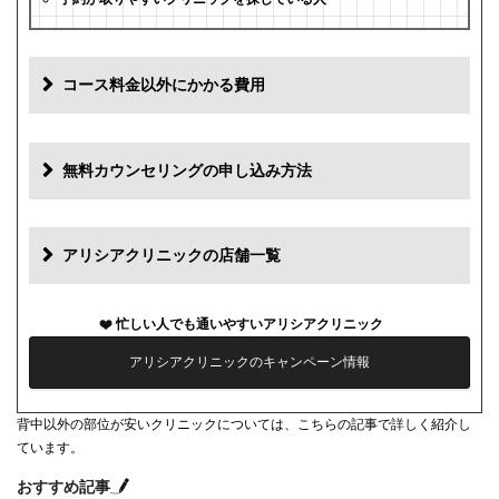
コース料金以外にかかる費用
追加料金
費用
無料カウンセリングの申し込み方法
初診料
0円
再診料
0円
アリシアクリニックの店舗一覧
カウンセリング代
0円
忙しい人でも通いやすいアリシアクリニック
薬代
0円
アリシアクリニックのキャンペーン情報
シェービング代
0円
背中以外の部位が安いクリニックについては、こちらの記事で詳しく紹介し
麻酔代
3,000円(必要な人のみ)
ています。
キャンセル料
前日まで無料
おすすめ記事