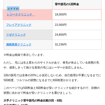
背中脱毛の1回料金
おすすめ
レジーナクリニック
18,000円
フレイアクリニック
22,000円
リゼクリニック
24,800円
湘南美容クリニック
32,236円
※料金は税抜で表示しています。
ただし、毛には生え変わりのサイクルがあり、発毛が休止している状態の毛
や、成長しきって抜ける直前の毛にはレーザーが反応しません。
1回の脱毛では全体の20%しか反応しないため、自己処理が不要になるまでに
5回程度、ツルツルの状態になるまでに8回程度かかります。
このページでは5回料金と8回料金が安いクリニックを紹介するので、目標の
状態に合わせて料金が安いクリニックを選びましょう。
大手クリニック背中脱毛の料金比較(5回・8回)