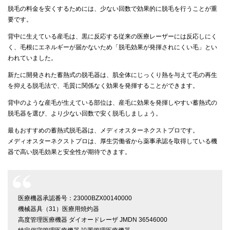
脱毛の料金を安くするためには、少ない回数で効果的に脱毛を行うことが重
要です。
背中に生えている産毛は、黒に反応する従来の医療レーザーには反応しにく
く、毛根にエネルギーが届かないため「脱毛効果が発揮されにくい毛」とい
われていました。
新たに開発された蓄熱式の脱毛器は、肌全体にじっくり熱を与えて毛の再生
を抑える脱毛法で、毛質に関係なく効果を発揮することができます。
背中のような産毛が生えている部位は、産毛に効果を発揮しやすい蓄熱式の
脱毛器を選び、より少ない回数で安く脱毛しましょう。
最もおすすめの蓄熱式脱毛器は、メディオスターネクストプロです。
メディオスターネクストプロは、厚生労働省から薬事承認を取得している機
器で高い脱毛効果と安全性が期待できます。
医療機器承認番号：23000BZX00140000
機械器具（31）医療用焼灼器
高度管理医療機器 ダイオードレーザ JMDN 36546000