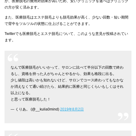
が、医療脱毛の費用対効果が高いため、安いクリニックを選べばクリニック
の方が安く済みます。
また、医療脱毛はエステ脱毛よりも脱毛効果が高く、少ない回数・短い期間
で背中をツルツルの状態に仕上げることができます。
Twitterでも医療脱毛とエステ脱毛について、このような意見が投稿されてい
ます。
なんで医療脱毛がいいかって、サロンに比べて半分以下の回数で終わ
るし、資格を持った人がちゃんとやるから、効果も格段に出る。
少し値段は高いかも知れないけど、サロンでコース終わってもなかな
か消えなくて通い続けたら、結果的に医療と同じくらいもしくはそれ
以上になる。
と思って医療脱毛した！
— くりあ。 (@__kulia0mind)
2019年8月2日