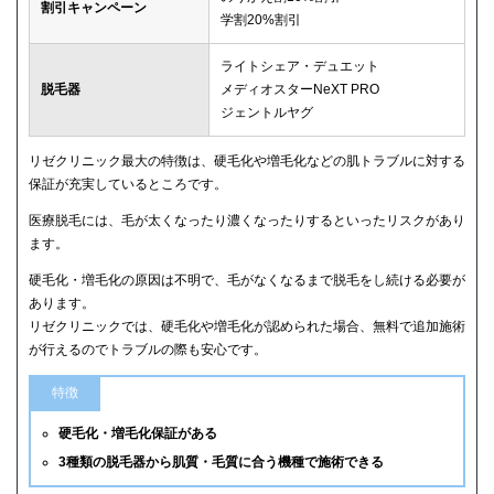
割引キャンペーン
学割20%割引
ライトシェア・デュエット
脱毛器
メディオスターNeXT PRO
ジェントルヤグ
リゼクリニック最大の特徴は、硬毛化や増毛化などの肌トラブルに対する
保証が充実しているところです。
医療脱毛には、毛が太くなったり濃くなったりするといったリスクがあり
ます。
硬毛化・増毛化の原因は不明で、毛がなくなるまで脱毛をし続ける必要が
あります。
リゼクリニックでは、硬毛化や増毛化が認められた場合、無料で追加施術
が行えるのでトラブルの際も安心です。
特徴
硬毛化・増毛化保証がある
3種類の脱毛器から肌質・毛質に合う機種で施術できる