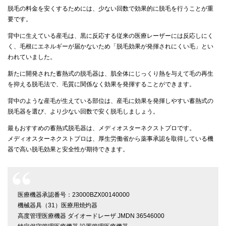
脱毛の料金を安くするためには、少ない回数で効果的に脱毛を行うことが重
要です。
背中に生えている産毛は、黒に反応する従来の医療レーザーには反応しにく
く、毛根にエネルギーが届かないため「脱毛効果が発揮されにくい毛」とい
われていました。
新たに開発された蓄熱式の脱毛器は、肌全体にじっくり熱を与えて毛の再生
を抑える脱毛法で、毛質に関係なく効果を発揮することができます。
背中のような産毛が生えている部位は、産毛に効果を発揮しやすい蓄熱式の
脱毛器を選び、より少ない回数で安く脱毛しましょう。
最もおすすめの蓄熱式脱毛器は、メディオスターネクストプロです。
メディオスターネクストプロは、厚生労働省から薬事承認を取得している機
器で高い脱毛効果と安全性が期待できます。
医療機器承認番号：23000BZX00140000
機械器具（31）医療用焼灼器
高度管理医療機器 ダイオードレーザ JMDN 36546000