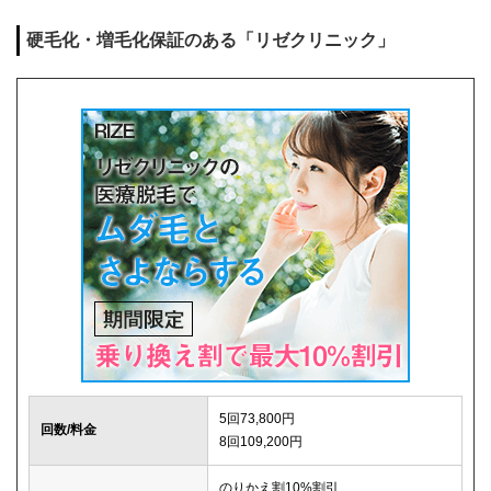
麻酔代
0円
硬毛化・増毛化保証のある「リゼクリニック」
キャンセル料
1回まで0円
解約事務手数料
0円
5回73,800円
回数/料金
8回109,200円
のりかえ割10%割引