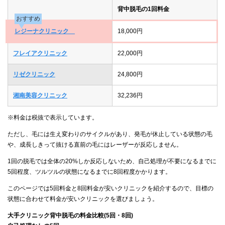
背中脱毛の1回料金
おすすめ
レジーナクリニック
18,000円
フレイアクリニック
22,000円
リゼクリニック
24,800円
湘南美容クリニック
32,236円
※料金は税抜で表示しています。
ただし、毛には生え変わりのサイクルがあり、発毛が休止している状態の毛
や、成長しきって抜ける直前の毛にはレーザーが反応しません。
1回の脱毛では全体の20%しか反応しないため、自己処理が不要になるまでに
5回程度、ツルツルの状態になるまでに8回程度かかります。
このページでは5回料金と8回料金が安いクリニックを紹介するので、目標の
状態に合わせて料金が安いクリニックを選びましょう。
大手クリニック背中脱毛の料金比較(5回・8回)