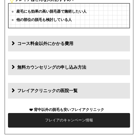
産毛にも効果の高い脱毛器で施術したい人
他の部位の脱毛も検討している人
コース料金以外にかかる費用
追加料金
費用
無料カウンセリングの申し込み方法
初診料
0円
再診料
0円
フレイアクリニックの医院一覧
カウンセリング代
0円
背中以外の脱毛も安いフレイアクリニック
薬代
0円
フレイアのキャンペーン情報
シェービング代
0円