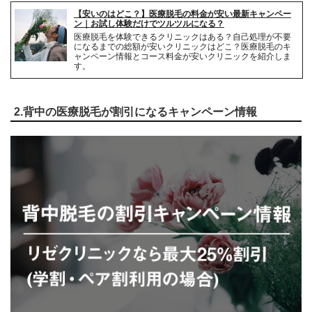
【安いのはどこ？】医療脱毛の料金が安い最新キャンペー
解約事務手数料
無料
ン｜お試し体験だけでツルツルになる？
医療脱毛を体験できるクリニックはある？自己処理が不要
になるまでの総額が安いクリニックはどこ？医療脱毛のキ
ャンペーン情報とコース料金が安いクリニックを紹介しま
す。
2.背中の医療脱毛が割引になるキャンペーン情報