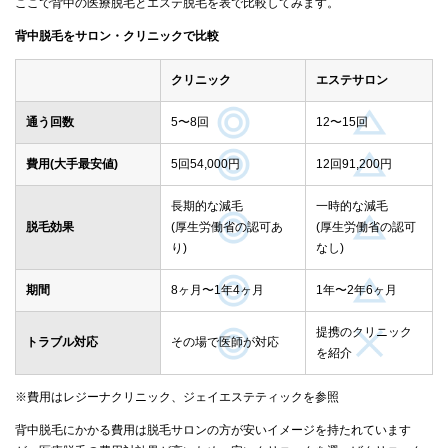
ここで背中の医療脱毛とエステ脱毛を表で比較してみます。
背中脱毛をサロン・クリニックで比較
クリニック
エステサロン
通う回数
5〜8回
12〜15回
費用(大手最安値)
5回54,000円
12回91,200円
長期的な減毛
一時的な減毛
脱毛効果
(厚生労働省の認可あ
(厚生労働省の認可
り)
なし)
期間
8ヶ月〜1年4ヶ月
1年〜2年6ヶ月
提携のクリニック
トラブル対応
その場で医師が対応
を紹介
※費用はレジーナクリニック、ジェイエステティックを参照
背中脱毛にかかる費用は脱毛サロンの方が安いイメージを持たれています