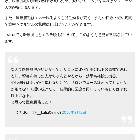
が、医療脱毛の費用対効果が高いため、安いクリニックを選べばクリニック
の方が安く済みます。
また、医療脱毛はエステ脱毛よりも脱毛効果が高く、少ない回数・短い期間
で背中をツルツルの状態に仕上げることができます。
Twitterでも医療脱毛とエステ脱毛について、このような意見が投稿されてい
ます。
なんで医療脱毛がいいかって、サロンに比べて半分以下の回数で終わ
るし、資格を持った人がちゃんとやるから、効果も格段に出る。
少し値段は高いかも知れないけど、サロンでコース終わってもなかな
か消えなくて通い続けたら、結果的に医療と同じくらいもしくはそれ
以上になる。
と思って医療脱毛した！
— くりあ。 (@__kulia0mind)
2019年8月2日