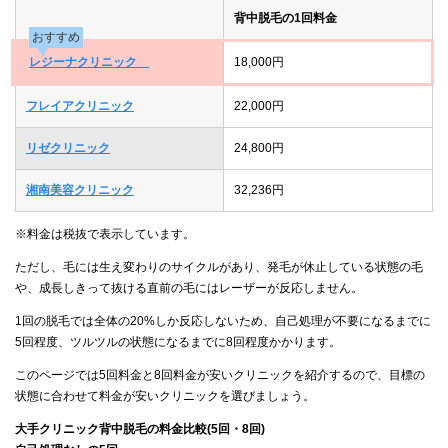
背中脱毛の1回料金
おすすめ
レジーナクリニック
18,000円
フレイアクリニック
22,000円
リゼクリニック
24,800円
湘南美容クリニック
32,236円
※料金は税抜で表示しています。
ただし、毛には生え変わりのサイクルがあり、発毛が休止している状態の毛
や、成長しきって抜ける直前の毛にはレーザーが反応しません。
1回の脱毛では全体の20%しか反応しないため、自己処理が不要になるまでに
5回程度、ツルツルの状態になるまでに8回程度かかります。
このページでは5回料金と8回料金が安いクリニックを紹介するので、目標の
状態に合わせて料金が安いクリニックを選びましょう。
大手クリニック背中脱毛の料金比較(5回・8回)