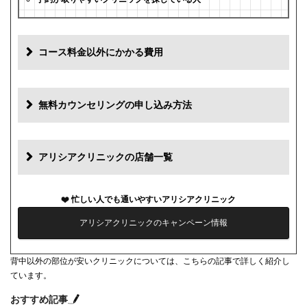
コース料金以外にかかる費用
追加料金
費用
無料カウンセリングの申し込み方法
初診料
0円
再診料
0円
アリシアクリニックの店舗一覧
カウンセリング代
0円
忙しい人でも通いやすいアリシアクリニック
薬代
0円
アリシアクリニックのキャンペーン情報
シェービング代
0円
背中以外の部位が安いクリニックについては、こちらの記事で詳しく紹介し
麻酔代
3,000円(必要な人のみ)
ています。
キャンセル料
前日まで無料
おすすめ記事