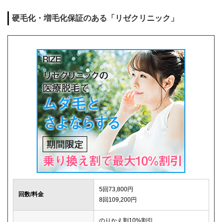
麻酔代
0円
硬毛化・増毛化保証のある「リゼクリニック」
キャンセル料
1回まで0円
解約事務手数料
0円
5回73,800円
回数/料金
8回109,200円
のりかえ割10%割引