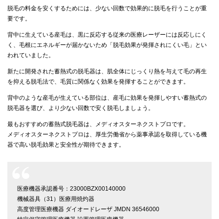
脱毛の料金を安くするためには、少ない回数で効果的に脱毛を行うことが重
要です。
背中に生えている産毛は、黒に反応する従来の医療レーザーには反応しにく
く、毛根にエネルギーが届かないため「脱毛効果が発揮されにくい毛」とい
われていました。
新たに開発された蓄熱式の脱毛器は、肌全体にじっくり熱を与えて毛の再生
を抑える脱毛法で、毛質に関係なく効果を発揮することができます。
背中のような産毛が生えている部位は、産毛に効果を発揮しやすい蓄熱式の
脱毛器を選び、より少ない回数で安く脱毛しましょう。
最もおすすめの蓄熱式脱毛器は、メディオスターネクストプロです。
メディオスターネクストプロは、厚生労働省から薬事承認を取得している機
器で高い脱毛効果と安全性が期待できます。
医療機器承認番号：23000BZX00140000
機械器具（31）医療用焼灼器
高度管理医療機器 ダイオードレーザ JMDN 36546000