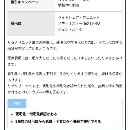
割引キャンペーン
学割20%割引
ライトシェア・デュエット
脱毛器
メディオスターNeXT PRO
ジェントルヤグ
リゼクリニック最大の特徴は、硬毛化や増毛化などの肌トラブルに対する
保証が充実しているところです。
医療脱毛には、毛が太くなったり濃くなったりするといったリスクがあり
ます。
硬毛化・増毛化の原因は不明で、毛がなくなるまで脱毛をし続ける必要が
あります。
リゼクリニックでは、硬毛化や増毛化が認められた場合、無料で追加施術
が行えるのでトラブルの際も安心です。
特徴
硬毛化・増毛化保証がある
3種類の脱毛器から肌質・毛質に合う機種で施術できる