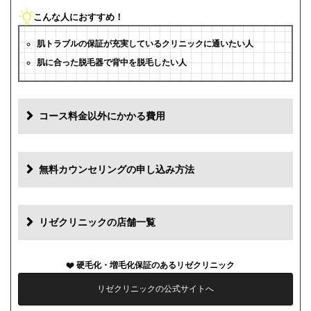
こんな人におすすめ！
肌トラブルの保証が充実しているクリニックに通いたい人
肌に合った脱毛器で背中を脱毛したい人
コース料金以外にかかる費用
追加料金(税抜)
費用
無料カウンセリングの申し込み方法
初診料
0円
再診料
0円
リゼクリニックの店舗一覧
カウンセリング代
0円
硬毛化・増毛化保証のあるリゼクリニック
薬代
0円
リゼクリニックの公式サイトへ
シェービング代
0円