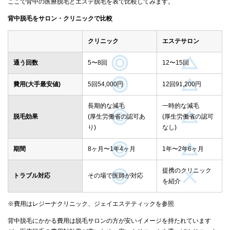
ここで背中の医療脱毛とエステ脱毛を表で比較してみます。
背中脱毛をサロン・クリニックで比較
クリニック
エステサロン
通う回数
5〜8回
12〜15回
費用(大手最安値)
5回54,000円
12回91,200円
長期的な減毛
一時的な減毛
脱毛効果
(厚生労働省の認可あ
(厚生労働省の認可
り)
なし)
期間
8ヶ月〜1年4ヶ月
1年〜2年6ヶ月
提携のクリニック
トラブル対応
その場で医師が対応
を紹介
※費用はレジーナクリニック、ジェイエステティックを参照
背中脱毛にかかる費用は脱毛サロンの方が安いイメージを持たれています