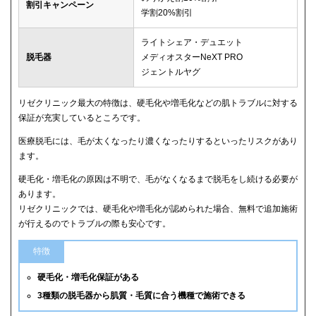
割引キャンペーン
学割20%割引
ライトシェア・デュエット
脱毛器
メディオスターNeXT PRO
ジェントルヤグ
リゼクリニック最大の特徴は、硬毛化や増毛化などの肌トラブルに対する
保証が充実しているところです。
医療脱毛には、毛が太くなったり濃くなったりするといったリスクがあり
ます。
硬毛化・増毛化の原因は不明で、毛がなくなるまで脱毛をし続ける必要が
あります。
リゼクリニックでは、硬毛化や増毛化が認められた場合、無料で追加施術
が行えるのでトラブルの際も安心です。
特徴
硬毛化・増毛化保証がある
3種類の脱毛器から肌質・毛質に合う機種で施術できる