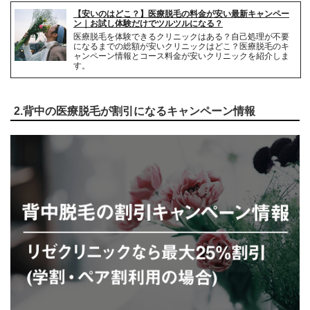
【安いのはどこ？】医療脱毛の料金が安い最新キャンペー
解約事務手数料
無料
ン｜お試し体験だけでツルツルになる？
医療脱毛を体験できるクリニックはある？自己処理が不要
になるまでの総額が安いクリニックはどこ？医療脱毛のキ
ャンペーン情報とコース料金が安いクリニックを紹介しま
す。
2.背中の医療脱毛が割引になるキャンペーン情報