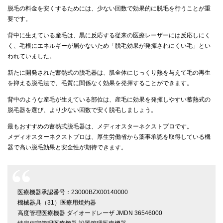
脱毛の料金を安くするためには、少ない回数で効果的に脱毛を行うことが重
要です。
背中に生えている産毛は、黒に反応する従来の医療レーザーには反応しにく
く、毛根にエネルギーが届かないため「脱毛効果が発揮されにくい毛」とい
われていました。
新たに開発された蓄熱式の脱毛器は、肌全体にじっくり熱を与えて毛の再生
を抑える脱毛法で、毛質に関係なく効果を発揮することができます。
背中のような産毛が生えている部位は、産毛に効果を発揮しやすい蓄熱式の
脱毛器を選び、より少ない回数で安く脱毛しましょう。
最もおすすめの蓄熱式脱毛器は、メディオスターネクストプロです。
メディオスターネクストプロは、厚生労働省から薬事承認を取得している機
器で高い脱毛効果と安全性が期待できます。
医療機器承認番号：23000BZX00140000
機械器具（31）医療用焼灼器
高度管理医療機器 ダイオードレーザ JMDN 36546000