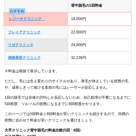
背中脱毛の1回料金
おすすめ
レジーナクリニック
18,000円
フレイアクリニック
22,000円
リゼクリニック
24,800円
湘南美容クリニック
32,236円
※料金は税抜で表示しています。
ただし、毛には生え変わりのサイクルがあり、発毛が休止している状態の毛
や、成長しきって抜ける直前の毛にはレーザーが反応しません。
1回の脱毛では全体の20%しか反応しないため、自己処理が不要になるまでに
5回程度、ツルツルの状態になるまでに8回程度かかります。
このページでは5回料金と8回料金が安いクリニックを紹介するので、目標の
状態に合わせて料金が安いクリニックを選びましょう。
大手クリニック背中脱毛の料金比較(5回・8回)