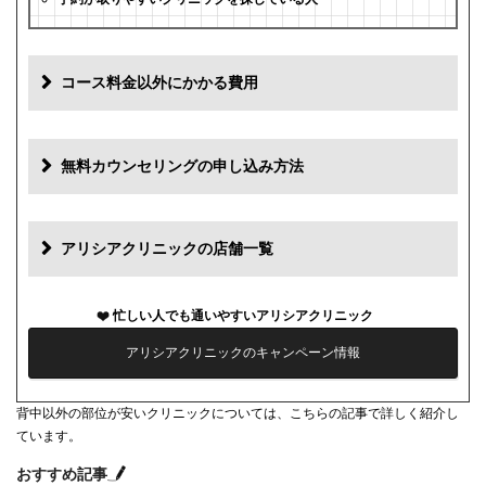
コース料金以外にかかる費用
追加料金
費用
無料カウンセリングの申し込み方法
初診料
0円
再診料
0円
アリシアクリニックの店舗一覧
カウンセリング代
0円
忙しい人でも通いやすいアリシアクリニック
薬代
0円
アリシアクリニックのキャンペーン情報
シェービング代
0円
背中以外の部位が安いクリニックについては、こちらの記事で詳しく紹介し
麻酔代
3,000円(必要な人のみ)
ています。
キャンセル料
前日まで無料
おすすめ記事