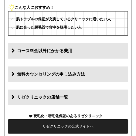
こんな人におすすめ！
肌トラブルの保証が充実しているクリニックに通いたい人
肌に合った脱毛器で背中を脱毛したい人
コース料金以外にかかる費用
追加料金(税抜)
費用
無料カウンセリングの申し込み方法
初診料
0円
再診料
0円
リゼクリニックの店舗一覧
カウンセリング代
0円
硬毛化・増毛化保証のあるリゼクリニック
薬代
0円
リゼクリニックの公式サイトへ
シェービング代
0円