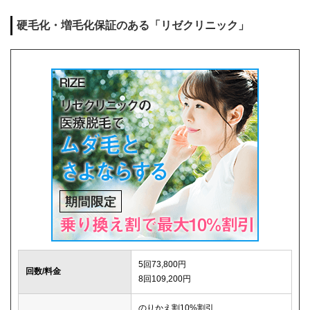
麻酔代
0円
硬毛化・増毛化保証のある「リゼクリニック」
キャンセル料
1回まで0円
解約事務手数料
0円
5回73,800円
回数/料金
8回109,200円
のりかえ割10%割引