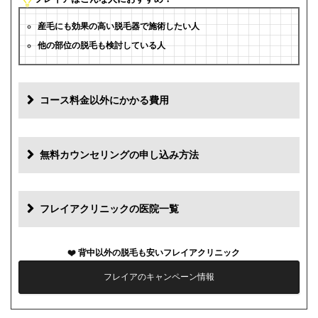
産毛にも効果の高い脱毛器で施術したい人
他の部位の脱毛も検討している人
コース料金以外にかかる費用
追加料金
費用
無料カウンセリングの申し込み方法
初診料
0円
再診料
0円
フレイアクリニックの医院一覧
カウンセリング代
0円
背中以外の脱毛も安いフレイアクリニック
薬代
0円
フレイアのキャンペーン情報
シェービング代
0円