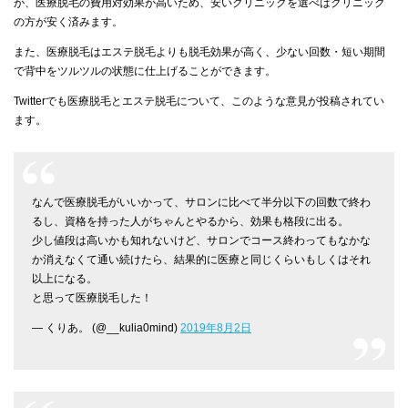
が、医療脱毛の費用対効果が高いため、安いクリニックを選べばクリニック
の方が安く済みます。
また、医療脱毛はエステ脱毛よりも脱毛効果が高く、少ない回数・短い期間
で背中をツルツルの状態に仕上げることができます。
Twitterでも医療脱毛とエステ脱毛について、このような意見が投稿されてい
ます。
なんで医療脱毛がいいかって、サロンに比べて半分以下の回数で終わ
るし、資格を持った人がちゃんとやるから、効果も格段に出る。
少し値段は高いかも知れないけど、サロンでコース終わってもなかな
か消えなくて通い続けたら、結果的に医療と同じくらいもしくはそれ
以上になる。
と思って医療脱毛した！
— くりあ。 (@__kulia0mind)
2019年8月2日