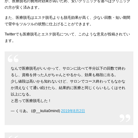
が、医療脱毛の費用対効果が高いため、安いクリニックを選べばクリニック
の方が安く済みます。
また、医療脱毛はエステ脱毛よりも脱毛効果が高く、少ない回数・短い期間
で背中をツルツルの状態に仕上げることができます。
Twitterでも医療脱毛とエステ脱毛について、このような意見が投稿されてい
ます。
なんで医療脱毛がいいかって、サロンに比べて半分以下の回数で終わ
るし、資格を持った人がちゃんとやるから、効果も格段に出る。
少し値段は高いかも知れないけど、サロンでコース終わってもなかな
か消えなくて通い続けたら、結果的に医療と同じくらいもしくはそれ
以上になる。
と思って医療脱毛した！
— くりあ。 (@__kulia0mind)
2019年8月2日