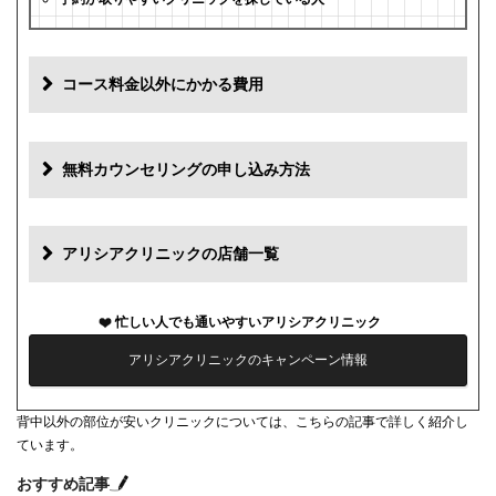
コース料金以外にかかる費用
追加料金
費用
無料カウンセリングの申し込み方法
初診料
0円
再診料
0円
アリシアクリニックの店舗一覧
カウンセリング代
0円
忙しい人でも通いやすいアリシアクリニック
薬代
0円
アリシアクリニックのキャンペーン情報
シェービング代
0円
背中以外の部位が安いクリニックについては、こちらの記事で詳しく紹介し
麻酔代
3,000円(必要な人のみ)
ています。
キャンセル料
前日まで無料
おすすめ記事