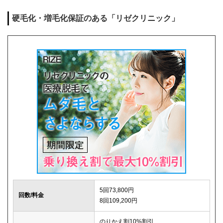
麻酔代
0円
硬毛化・増毛化保証のある「リゼクリニック」
キャンセル料
1回まで0円
解約事務手数料
0円
5回73,800円
回数/料金
8回109,200円
のりかえ割10%割引