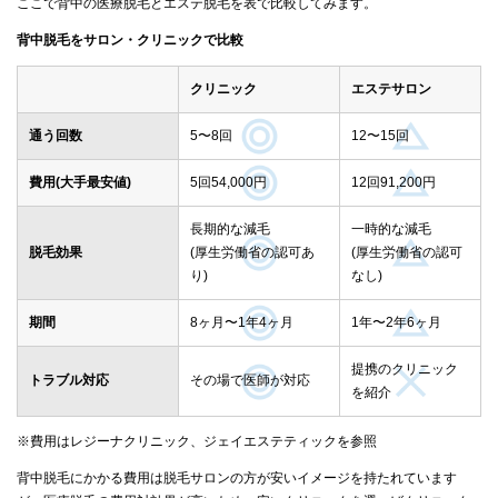
ここで背中の医療脱毛とエステ脱毛を表で比較してみます。
背中脱毛をサロン・クリニックで比較
クリニック
エステサロン
通う回数
5〜8回
12〜15回
費用(大手最安値)
5回54,000円
12回91,200円
長期的な減毛
一時的な減毛
脱毛効果
(厚生労働省の認可あ
(厚生労働省の認可
り)
なし)
期間
8ヶ月〜1年4ヶ月
1年〜2年6ヶ月
提携のクリニック
トラブル対応
その場で医師が対応
を紹介
※費用はレジーナクリニック、ジェイエステティックを参照
背中脱毛にかかる費用は脱毛サロンの方が安いイメージを持たれています