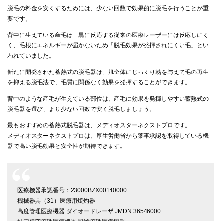
脱毛の料金を安くするためには、少ない回数で効果的に脱毛を行うことが重
要です。
背中に生えている産毛は、黒に反応する従来の医療レーザーには反応しにく
く、毛根にエネルギーが届かないため「脱毛効果が発揮されにくい毛」とい
われていました。
新たに開発された蓄熱式の脱毛器は、肌全体にじっくり熱を与えて毛の再生
を抑える脱毛法で、毛質に関係なく効果を発揮することができます。
背中のような産毛が生えている部位は、産毛に効果を発揮しやすい蓄熱式の
脱毛器を選び、より少ない回数で安く脱毛しましょう。
最もおすすめの蓄熱式脱毛器は、メディオスターネクストプロです。
メディオスターネクストプロは、厚生労働省から薬事承認を取得している機
器で高い脱毛効果と安全性が期待できます。
医療機器承認番号：23000BZX00140000
機械器具（31）医療用焼灼器
高度管理医療機器 ダイオードレーザ JMDN 36546000