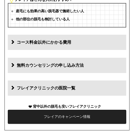
産毛にも効果の高い脱毛器で施術したい人
他の部位の脱毛も検討している人
コース料金以外にかかる費用
追加料金
費用
無料カウンセリングの申し込み方法
初診料
0円
再診料
0円
フレイアクリニックの医院一覧
カウンセリング代
0円
背中以外の脱毛も安いフレイアクリニック
薬代
0円
フレイアのキャンペーン情報
シェービング代
0円