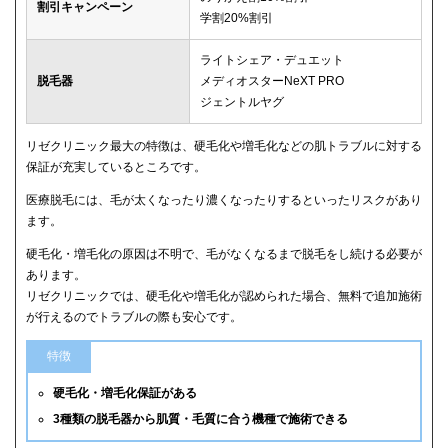
割引キャンペーン
学割20%割引
ライトシェア・デュエット
脱毛器
メディオスターNeXT PRO
ジェントルヤグ
リゼクリニック最大の特徴は、硬毛化や増毛化などの肌トラブルに対する
保証が充実しているところです。
医療脱毛には、毛が太くなったり濃くなったりするといったリスクがあり
ます。
硬毛化・増毛化の原因は不明で、毛がなくなるまで脱毛をし続ける必要が
あります。
リゼクリニックでは、硬毛化や増毛化が認められた場合、無料で追加施術
が行えるのでトラブルの際も安心です。
特徴
硬毛化・増毛化保証がある
3種類の脱毛器から肌質・毛質に合う機種で施術できる