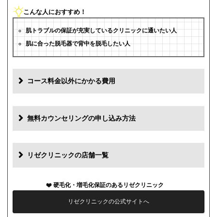
こんな人におすすめ！
肌トラブルの保証が充実しているクリニックに通いたい人
肌に合った脱毛器で背中を脱毛したい人
コース料金以外にかかる費用
追加料金(税抜)
費用
無料カウンセリングの申し込み方法
初診料
0円
再診料
0円
リゼクリニックの店舗一覧
カウンセリング代
0円
硬毛化・増毛化保証のあるリゼクリニック
薬代
0円
リゼクリニックの公式サイトへ
シェービング代
0円