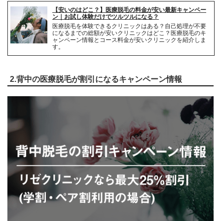
【安いのはどこ？】医療脱毛の料金が安い最新キャンペー
解約事務手数料
無料
ン｜お試し体験だけでツルツルになる？
医療脱毛を体験できるクリニックはある？自己処理が不要
になるまでの総額が安いクリニックはどこ？医療脱毛のキ
ャンペーン情報とコース料金が安いクリニックを紹介しま
す。
2.背中の医療脱毛が割引になるキャンペーン情報