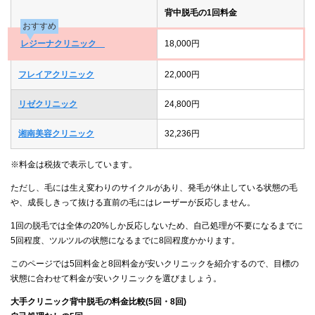
背中脱毛の1回料金
おすすめ
レジーナクリニック
18,000円
フレイアクリニック
22,000円
リゼクリニック
24,800円
湘南美容クリニック
32,236円
※料金は税抜で表示しています。
ただし、毛には生え変わりのサイクルがあり、発毛が休止している状態の毛
や、成長しきって抜ける直前の毛にはレーザーが反応しません。
1回の脱毛では全体の20%しか反応しないため、自己処理が不要になるまでに
5回程度、ツルツルの状態になるまでに8回程度かかります。
このページでは5回料金と8回料金が安いクリニックを紹介するので、目標の
状態に合わせて料金が安いクリニックを選びましょう。
大手クリニック背中脱毛の料金比較(5回・8回)