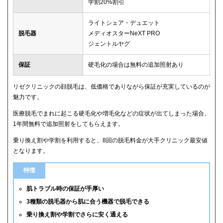
学割20%割引
ライトシェア・デュエット
脱毛器
メディオスターNeXT PRO
ジェントルヤグ
保証
硬毛化の場合は無料の追加照射あり
リゼクリニックの顔脱毛は、低価格でありながら保証が充実しているのが
魅力です。
医療脱毛でまれに起こる硬毛化や増毛化などの症状が出てしまった場合、
1年間無料で追加照射をしてもらえます。
乗り換え割や学割を利用すると、8回の脱毛料金が大手クリニック最安値
となります。
特徴
肌トラブル時の保証が手厚い
3種類の脱毛器から肌に合う機器で脱毛できる
乗り換え割や学割でさらに安く通える