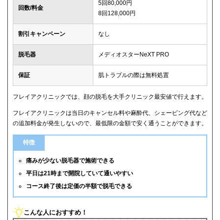
5回80,000円
回数/料金
8回128,000円
割引キャンペーン
なし
脱毛器
メディオスターNeXT PRO
保証
肌トラブルの際は無料処置
フレイアクリニックでは、顔の脱毛を大手クリニック最安値で行えます。
フレイアクリニックは当日のキャンセル料や麻酔代、シェービング代など
の追加料金が発生しないので、最低限の金額で安く通うことができます。
特徴
痛みが少ない脱毛器で施術できる
平日は21時まで開院していて通いやすい
コース終了後は定価の半額で脱毛できる
こんな人におすすめ！