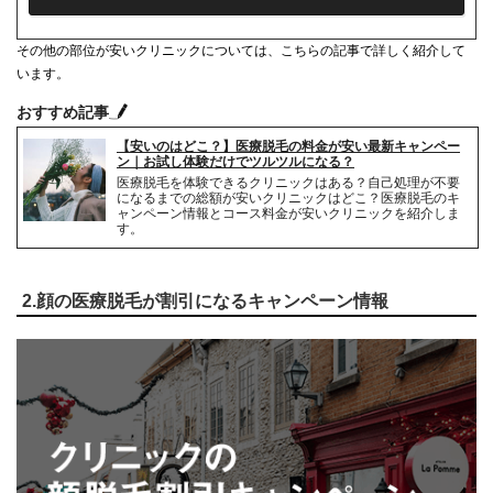
シェービング代
3,060円(税込)
その他の部位が安いクリニックについては、こちらの記事で詳しく紹介して
麻酔代
有料
います。
キャンセル料
0円
おすすめ記事
【安いのはどこ？】医療脱毛の料金が安い最新キャンペー
解約事務手数料
返金額の10%(最大2万円)
ン｜お試し体験だけでツルツルになる？
医療脱毛を体験できるクリニックはある？自己処理が不要
になるまでの総額が安いクリニックはどこ？医療脱毛のキ
ャンペーン情報とコース料金が安いクリニックを紹介しま
す。
2.顔の医療脱毛が割引になるキャンペーン情報