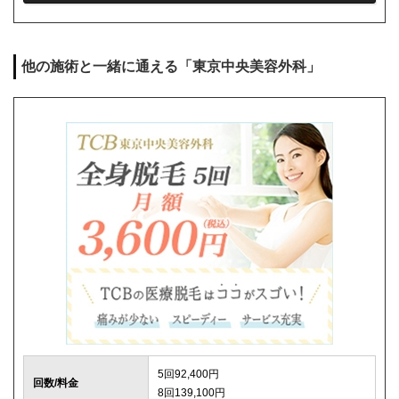
シェービング代
0円
麻酔代
1回3,000円(必要な人のみ)
他の施術と一緒に通える「東京中央美容外科」
キャンセル料
前日まで無料
解約事務手数料
残り回数分の費用の10%(最大2万円)
5回92,400円
回数/料金
8回139,100円