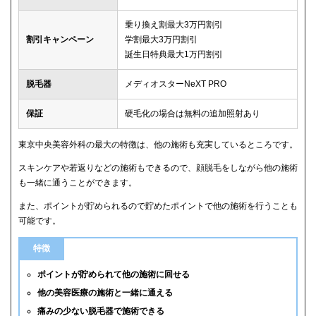
乗り換え割最大3万円割引
割引キャンペーン
学割最大3万円割引
誕生日特典最大1万円割引
脱毛器
メディオスターNeXT PRO
保証
硬毛化の場合は無料の追加照射あり
東京中央美容外科の最大の特徴は、他の施術も充実しているところです。
スキンケアや若返りなどの施術もできるので、顔脱毛をしながら他の施術
も一緒に通うことができます。
また、ポイントが貯められるので貯めたポイントで他の施術を行うことも
可能です。
特徴
ポイントが貯められて他の施術に回せる
他の美容医療の施術と一緒に通える
痛みの少ない脱毛器で施術できる