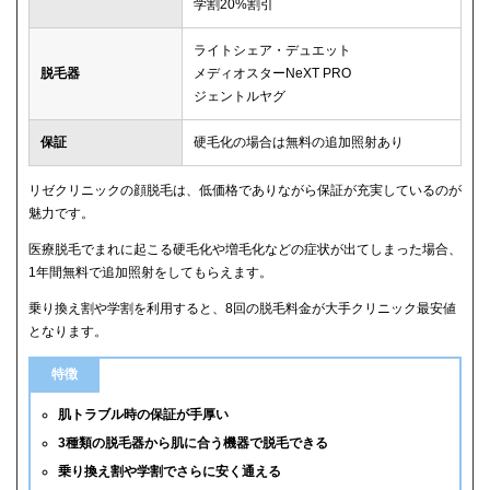
学割20%割引
ライトシェア・デュエット
脱毛器
メディオスターNeXT PRO
ジェントルヤグ
保証
硬毛化の場合は無料の追加照射あり
リゼクリニックの顔脱毛は、低価格でありながら保証が充実しているのが
魅力です。
医療脱毛でまれに起こる硬毛化や増毛化などの症状が出てしまった場合、
1年間無料で追加照射をしてもらえます。
乗り換え割や学割を利用すると、8回の脱毛料金が大手クリニック最安値
となります。
特徴
肌トラブル時の保証が手厚い
3種類の脱毛器から肌に合う機器で脱毛できる
乗り換え割や学割でさらに安く通える