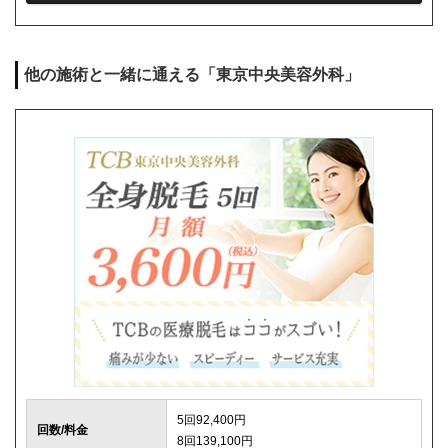
シェービング代
0円
麻酔代
1回3,000円(必要な人のみ)
他の施術と一緒に通える「東京中央美容外科」
キャンセル料
前日まで無料
解約事務手数料
残り回数分の費用の10%(最大2万円)
5回92,400円
回数/料金
8回139,100円