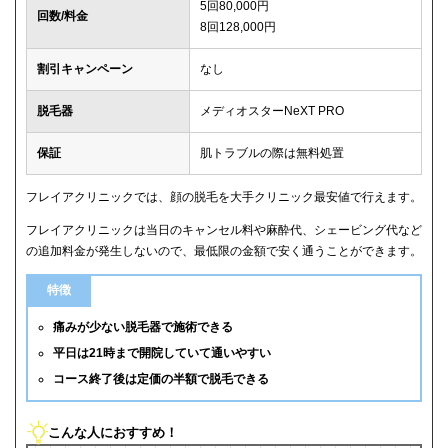
5回80,000円
回数/料金
8回128,000円
割引キャンペーン
なし
脱毛器
メディオスターNeXT PRO
保証
肌トラブルの際は無料処置
フレイアクリニックでは、顔の脱毛を大手クリニック最安値で行えます。
フレイアクリニックは当日のキャンセル料や麻酔代、シェービング代など
の追加料金が発生しないので、最低限の金額で安く通うことができます。
特徴
痛みが少ない脱毛器で施術できる
平日は21時まで開院していて通いやすい
コース終了後は定価の半額で脱毛できる
こんな人におすすめ！