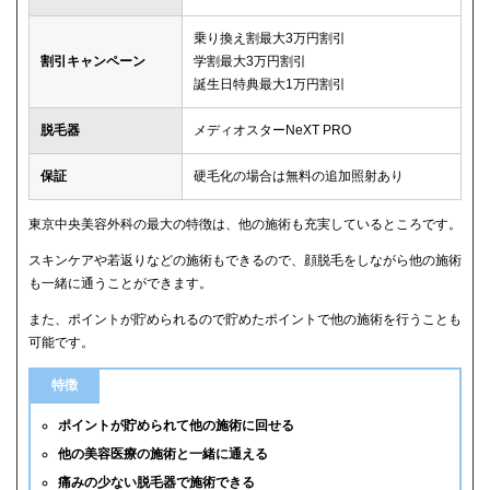
乗り換え割最大3万円割引
割引キャンペーン
学割最大3万円割引
誕生日特典最大1万円割引
脱毛器
メディオスターNeXT PRO
保証
硬毛化の場合は無料の追加照射あり
東京中央美容外科の最大の特徴は、他の施術も充実しているところです。
スキンケアや若返りなどの施術もできるので、顔脱毛をしながら他の施術
も一緒に通うことができます。
また、ポイントが貯められるので貯めたポイントで他の施術を行うことも
可能です。
特徴
ポイントが貯められて他の施術に回せる
他の美容医療の施術と一緒に通える
痛みの少ない脱毛器で施術できる