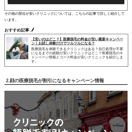
シェービング代
3,060円(税込)
その他の部位が安いクリニックについては、こちらの記事で詳しく紹介して
麻酔代
有料
います。
キャンセル料
0円
おすすめ記事
【安いのはどこ？】医療脱毛の料金が安い最新キャンペー
解約事務手数料
返金額の10%(最大2万円)
ン｜お試し体験だけでツルツルになる？
医療脱毛を体験できるクリニックはある？自己処理が不要
になるまでの総額が安いクリニックはどこ？医療脱毛のキ
ャンペーン情報とコース料金が安いクリニックを紹介しま
す。
2.顔の医療脱毛が割引になるキャンペーン情報