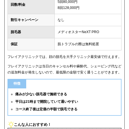
5回80,000円
回数/料金
8回128,000円
割引キャンペーン
なし
脱毛器
メディオスターNeXT PRO
保証
肌トラブルの際は無料処置
フレイアクリニックでは、顔の脱毛を大手クリニック最安値で行えます。
フレイアクリニックは当日のキャンセル料や麻酔代、シェービング代など
の追加料金が発生しないので、最低限の金額で安く通うことができます。
特徴
痛みが少ない脱毛器で施術できる
平日は21時まで開院していて通いやすい
コース終了後は定価の半額で脱毛できる
こんな人におすすめ！