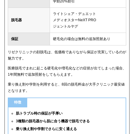
学割20%割引
ライトシェア・デュエット
脱毛器
メディオスターNeXT PRO
ジェントルヤグ
保証
硬毛化の場合は無料の追加照射あり
リゼクリニックの顔脱毛は、低価格でありながら保証が充実しているのが
魅力です。
医療脱毛でまれに起こる硬毛化や増毛化などの症状が出てしまった場合、
1年間無料で追加照射をしてもらえます。
乗り換え割や学割を利用すると、8回の脱毛料金が大手クリニック最安値
となります。
特徴
肌トラブル時の保証が手厚い
3種類の脱毛器から肌に合う機器で脱毛できる
乗り換え割や学割でさらに安く通える