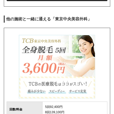
シェービング代
0円
麻酔代
1回3,000円(必要な人のみ)
他の施術と一緒に通える「東京中央美容外科」
キャンセル料
前日まで無料
解約事務手数料
残り回数分の費用の10%(最大2万円)
5回92,400円
回数/料金
8回139,100円