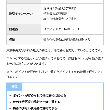
乗り換え割最大3万円割引
割引キャンペーン
学割最大3万円割引
誕生日特典最大1万円割引
脱毛器
メディオスターNeXT PRO
保証
硬毛化の場合は無料の追加照射あり
東京中央美容外科の最大の特徴は、他の施術も充実しているところです。
スキンケアや若返りなどの施術もできるので、顔脱毛をしながら他の施術
も一緒に通うことができます。
また、ポイントが貯められるので貯めたポイントで他の施術を行うことも
可能です。
特徴
ポイントが貯められて他の施術に回せる
他の美容医療の施術と一緒に通える
痛みの少ない脱毛器で施術できる