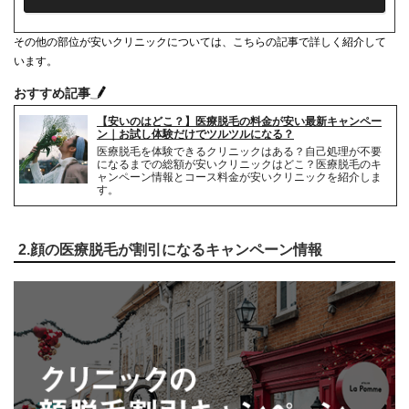
シェービング代
3,060円(税込)
その他の部位が安いクリニックについては、こちらの記事で詳しく紹介して
麻酔代
有料
います。
キャンセル料
0円
おすすめ記事
【安いのはどこ？】医療脱毛の料金が安い最新キャンペー
解約事務手数料
返金額の10%(最大2万円)
ン｜お試し体験だけでツルツルになる？
医療脱毛を体験できるクリニックはある？自己処理が不要
になるまでの総額が安いクリニックはどこ？医療脱毛のキ
ャンペーン情報とコース料金が安いクリニックを紹介しま
す。
2.顔の医療脱毛が割引になるキャンペーン情報